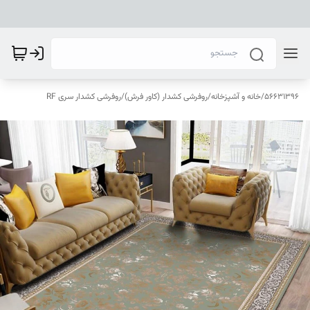
56631396
/
خانه و آشپزخانه
/
روفرشی کشدار (کاور فرش)
/
روفرشی کشدار سری RF