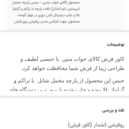
محصول کالای خواب متین - جنس پارچه مخمل
ابریشمی نانو (شانل) بافت پارچه با تراکم و گراماژ
بالا و چاپ دیجیتال کش دوزی در چهار گوشه
محصول جهت فیکس شدن روفرشی روی فرش
سایز کالا
موجود در سایز بندی : 4 ، 6 ، 9 ، 12 متری ( قابل
سفارش در ابعاد دلخواه-سایز غیر استاندارد)
توضیحات
ارسال کالا
ارسال کالای خواب متین تا کمتر از 30 روز کاری
کاور فرش کالای خواب متین با جنسی لطیف و
آینده
طراحی زیبا از فرش شما محافظت خواهد کرد.
جنس این محصول از پارچه مخمل شانل
با تراکم و
گراماژ بالا بوده و چاپ شده با بروز ترین دستگاه های
چاپ تمام دیجیتال می باشد.
نقد و بررسی
چهار گوشه این محصول با کش باکیفیت دوخته‌شده
است تا زیر فرش فیکس شود و مانع سر خوردن روی
روفرشی کشدار (کاور فرش)