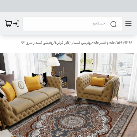
56631396
/
خانه و آشپزخانه
/
روفرشی کشدار (کاور فرش)
/
روفرشی کشدار سری RF