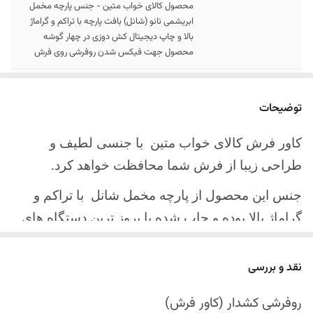
محصول کالای خواب متین - جنس پارچه مخمل
ابریشمی نانو (شانل) بافت پارچه با تراکم و گراماژ
بالا و چاپ دیجیتال کش دوزی در چهار گوشه
محصول جهت فیکس شدن روفرشی روی فرش
سایز کالا
موجود در سایز بندی : 4 ، 6 ، 9 ، 12 متری ( قابل
سفارش در ابعاد دلخواه-سایز غیر استاندارد)
توضیحات
ارسال کالا
ارسال کالای خواب متین تا کمتر از 30 روز کاری
کاور فرش کالای خواب متین با جنسی لطیف و
آینده
طراحی زیبا از فرش شما محافظت خواهد کرد.
جنس این محصول از پارچه مخمل شانل
با تراکم و
گراماژ بالا بوده و چاپ شده با بروز ترین دستگاه های
چاپ تمام دیجیتال می باشد.
نقد و بررسی
چهار گوشه این محصول با کش باکیفیت دوخته‌شده
است تا زیر فرش فیکس شود و مانع سر خوردن روی
روفرشی کشدار (کاور فرش)