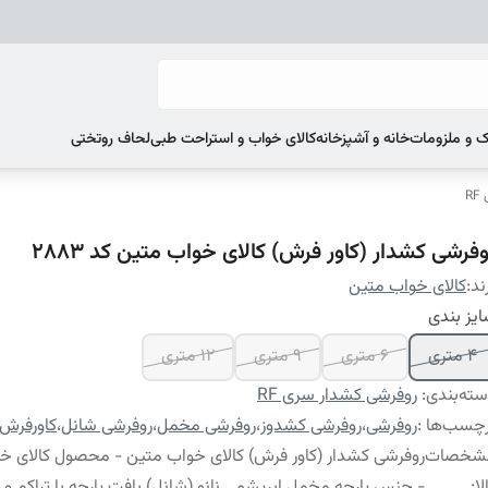
 و ملزومات
خانه و آشپزخانه
کالای خواب و استراحت طبی
لحاف روتختی
R
وفرشی کشدار (کاور فرش) کالای خواب متین کد 2883
ند:
کالای خواب متین
یز بندی
4 متری
6 متری
9 متری
12 متری
ته‌بندی
:
روفرشی کشدار سری RF
چسب‌ها :
روفرشی
،
روفرشی کشدوز
،
روفرشی مخمل
،
روفرشی شانل
،
کاورفرش
شخصات
روفرشی کشدار (کاور فرش) کالای خواب متین - محصول کالای خ
لا
:
- جنس پارچه مخمل ابریشمی نانو (شانل) بافت پارچه با تراکم و گرا