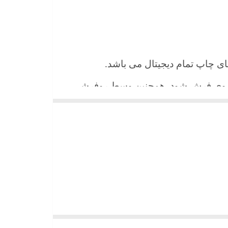
 های چاپ تمام دیجیتال می باشد.
ن روی فرش شود. همچنین وسط روفرشی
شیند و همواره جلوه زیبای خود را حفظ
میباشد)