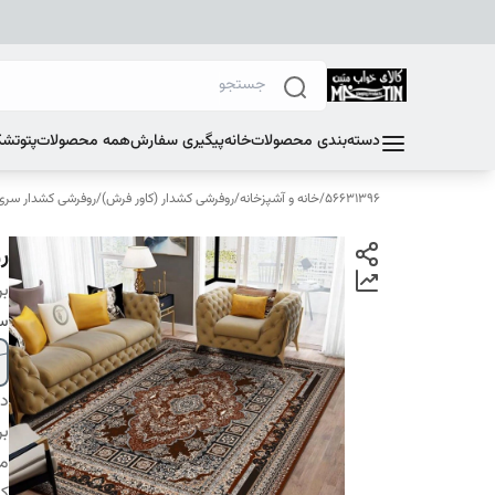
دسته‌بندی محصولات
خانه
پیگیری سفارش
همه محصولات
پتو
تشک
56631396
/
خانه و آشپزخانه
/
روفرشی کشدار (کاور فرش)
/
روفرشی کشدار سری F
ر
بر
سا
دس
بر
م
کا