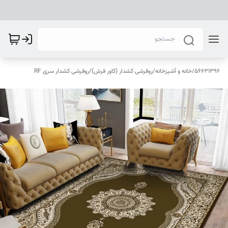
56631396
/
خانه و آشپزخانه
/
روفرشی کشدار (کاور فرش)
/
روفرشی کشدار سری RF