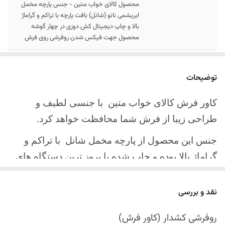
محصول کالای خواب متین - جنس پارچه مخمل
ابریشمی نانو (شانل) بافت پارچه با تراکم و گراماژ
بالا و چاپ دیجیتال کش دوزی در چهار گوشه
محصول جهت فیکس شدن روفرشی روی فرش
سایز کالا
موجود در سایز بندی : 4 ، 6 ، 9 ، 12 متری ( قابل
سفارش در ابعاد دلخواه-سایز غیر استاندارد)
توضیحات
ارسال کالا
ارسال کالای خواب متین تا کمتر از 30 روز کاری
کاور فرش کالای خواب متین با جنسی لطیف و
آینده
طراحی زیبا از فرش شما محافظت خواهد کرد.
جنس این محصول از پارچه مخمل شانل
با تراکم و
گراماژ بالا بوده و چاپ شده با بروز ترین دستگاه های
چاپ تمام دیجیتال می باشد.
نقد و بررسی
چهار گوشه این محصول با کش باکیفیت دوخته‌شده
است تا زیر فرش فیکس شود و مانع سر خوردن روی
روفرشی کشدار (کاور فرش)