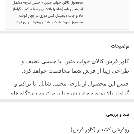
محصول کالای خواب متین - جنس پارچه مخمل
ابریشمی نانو (شانل) بافت پارچه با تراکم و گراماژ
بالا و چاپ دیجیتال کش دوزی در چهار گوشه
محصول جهت فیکس شدن روفرشی روی فرش
سایز کالا
موجود در سایز بندی : 4 ، 6 ، 9 ، 12 متری ( قابل
سفارش در ابعاد دلخواه-سایز غیر استاندارد)
توضیحات
ارسال کالا
ارسال کالای خواب متین تا کمتر از 30 روز کاری
کاور فرش کالای خواب متین با جنسی لطیف و
آینده
طراحی زیبا از فرش شما محافظت خواهد کرد.
جنس این محصول از پارچه مخمل شانل
با تراکم و
گراماژ بالا بوده و چاپ شده با بروز ترین دستگاه های
چاپ تمام دیجیتال می باشد.
نقد و بررسی
چهار گوشه این محصول با کش باکیفیت دوخته‌شده
است تا زیر فرش فیکس شود و مانع سر خوردن روی
روفرشی کشدار (کاور فرش)