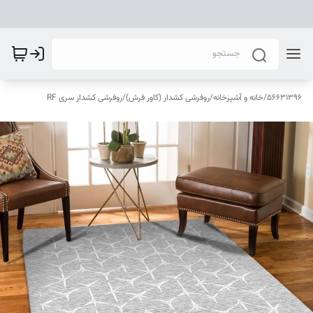
56631396
/
خانه و آشپزخانه
/
روفرشی کشدار (کاور فرش)
/
روفرشی کشدار سری RF