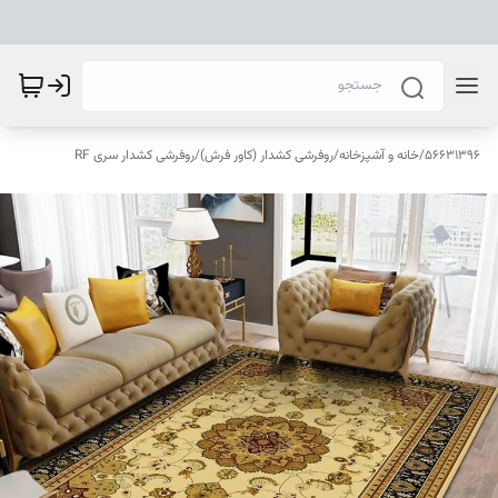
56631396
/
خانه و آشپزخانه
/
روفرشی کشدار (کاور فرش)
/
روفرشی کشدار سری RF