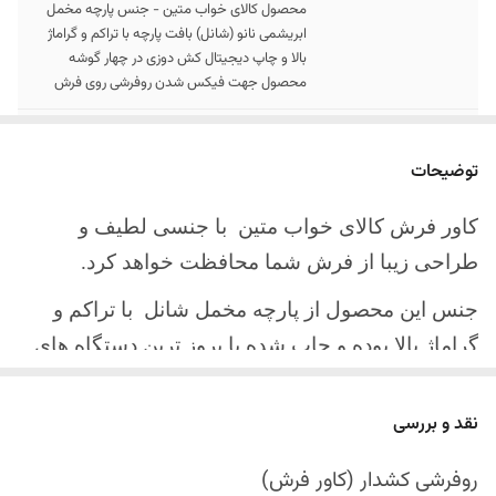
محصول کالای خواب متین - جنس پارچه مخمل
ابریشمی نانو (شانل) بافت پارچه با تراکم و گراماژ
بالا و چاپ دیجیتال کش دوزی در چهار گوشه
محصول جهت فیکس شدن روفرشی روی فرش
سایز کالا
موجود در سایز بندی : 4 ، 6 ، 9 ، 12 متری ( قابل
سفارش در ابعاد دلخواه-سایز غیر استاندارد)
توضیحات
ارسال کالا
ارسال کالای خواب متین تا کمتر از 30 روز کاری
کاور فرش کالای خواب متین با جنسی لطیف و
آینده
طراحی زیبا از فرش شما محافظت خواهد کرد.
جنس این محصول از پارچه مخمل شانل
با تراکم و
گراماژ بالا بوده و چاپ شده با بروز ترین دستگاه های
چاپ تمام دیجیتال می باشد.
نقد و بررسی
چهار گوشه این محصول با کش باکیفیت دوخته‌شده
است تا زیر فرش فیکس شود و مانع سر خوردن روی
روفرشی کشدار (کاور فرش)