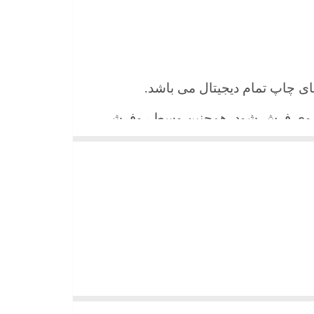
 های چاپ تمام دیجیتال می باشد.
ن روی فرش شود. همچنین وسط روفرشی
شیند و همواره جلوه زیبای خود را حفظ
میباشد)