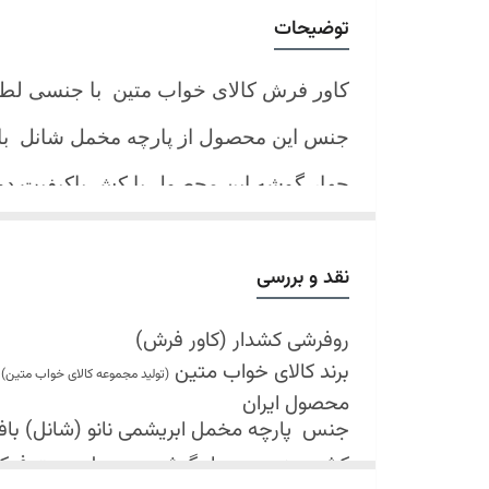
توضیحات
کاور فرش کالای خواب متین با جنسی لط
جنس این محصول از پارچه مخمل شانل
ب
چهار گوشه این محصول با کش باکیفیت 
نیز کش تعبیه شده که زیر فرش میرود و ب
کند.
نقد و بررسی
شرایط شستشو:
اولین شستشو ترجیحا خشک شویی شود
روفرشی کشدار (کاور فرش)
برند کالای خواب متین
شستشو در لباسشویی های خانگی بلامانع
(تولید مجموعه کالای خواب متین)
محصول ایران
حداکثر دمای شستشو 30 درجه سانتیگراد (عملیات ملایم)
جنس
پارچه مخمل ابریشمی نانو (شانل) بافت 
از پودر های صابونی و آنزیم دار(دانه آبی)
کش دوزی در چهار گوشه محصول جهت فی
خشک کردن در خشک کن مجاز نمی باشد