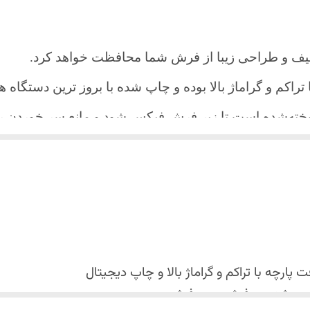
یف و طراحی زیبا از فرش شما محافظت خواهد کرد.
ا تراکم و گراماژ بالا بوده و چاپ شده با بروز ترین دستگاه
دوخته‌شده است تا زیر فرش فیکس شود و مانع سر خورد
اعث می شود هیچ چین و چروکی روی طرح زیبای روفرشی نن
 می باشد فقط به صورت جدا گانه شسته شود
پارچه با تراکم و گراماژ بالا و
چاپ دیجیتال
 استفاده نشود. (بهترین ماده شوینده رنگین شوی+ نرم کننده 
کس شدن روفرشی روی فرش