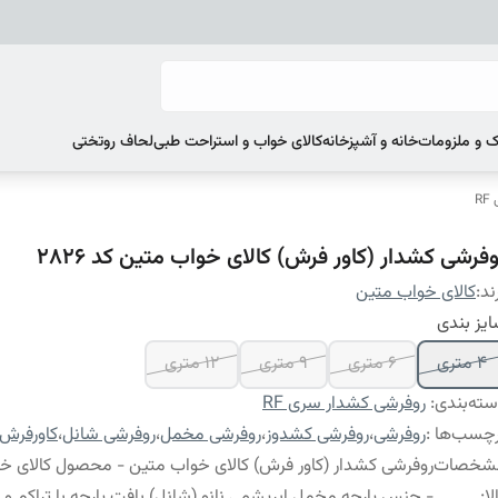
 و ملزومات
خانه و آشپزخانه
کالای خواب و استراحت طبی
لحاف روتختی
R
وفرشی کشدار (کاور فرش) کالای خواب متین کد 2826
ند:
کالای خواب متین
یز بندی
4 متری
6 متری
9 متری
12 متری
ته‌بندی
:
روفرشی کشدار سری RF
چسب‌ها :
روفرشی
،
روفرشی کشدوز
،
روفرشی مخمل
،
روفرشی شانل
،
کاورفرش
شخصات
روفرشی کشدار (کاور فرش) کالای خواب متین - محصول کالای خ
لا
:
- جنس پارچه مخمل ابریشمی نانو (شانل) بافت پارچه با تراکم و گرا