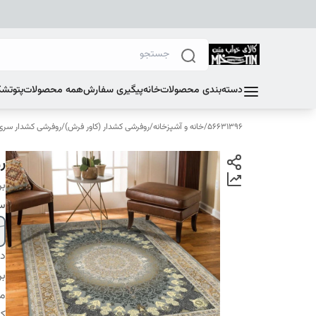
دسته‌بندی محصولات
خانه
پیگیری سفارش
همه محصولات
پتو
تشک
56631396
/
خانه و آشپزخانه
/
روفرشی کشدار (کاور فرش)
/
روفرشی کشدار سری F
ر
بر
سا
دس
بر
م
کا