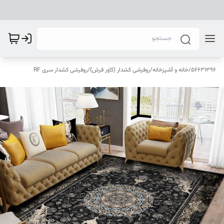
56631396
/
خانه و آشپزخانه
/
روفرشی کشدار (کاور فرش)
/
روفرشی کشدار سری RF