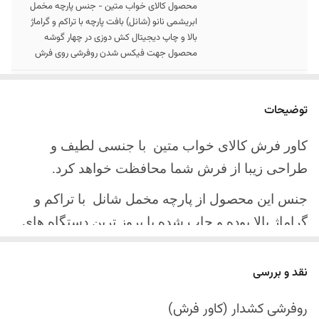
محصول کالای خواب متین - جنس پارچه مخمل
ابریشمی نانو (شانل) بافت پارچه با تراکم و گراماژ
بالا و چاپ دیجیتال کش دوزی در چهار گوشه
محصول جهت فیکس شدن روفرشی روی فرش
سایز کالا
موجود در سایز بندی : 4 ، 6 ، 9 ، 12 متری ( قابل
سفارش در ابعاد دلخواه-سایز غیر استاندارد)
توضیحات
ارسال کالا
ارسال کالای خواب متین تا کمتر از 30 روز کاری
کاور فرش کالای خواب متین با جنسی لطیف و
آینده
طراحی زیبا از فرش شما محافظت خواهد کرد.
جنس این محصول از پارچه مخمل شانل
با تراکم و
گراماژ بالا بوده و چاپ شده با بروز ترین دستگاه های
چاپ تمام دیجیتال می باشد.
نقد و بررسی
چهار گوشه این محصول با کش باکیفیت دوخته‌شده
است تا زیر فرش فیکس شود و مانع سر خوردن روی
روفرشی کشدار (کاور فرش)