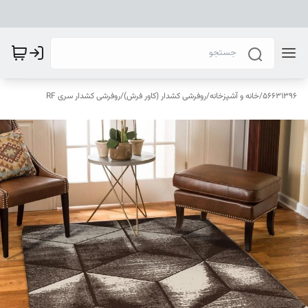
56631396
/
خانه و آشپزخانه
/
روفرشی کشدار (کاور فرش)
/
روفرشی کشدار سری RF