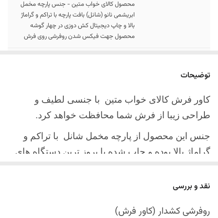
محصول کالای خواب متین - جنس پارچه مخمل
ابریشمی نانو (شانل) بافت پارچه با تراکم و گراماژ
بالا و چاپ دیجیتال کش دوزی در چهار گوشه
محصول جهت فیکس شدن روفرشی روی فرش
سایز کالا
موجود در سایز بندی : 4 ، 6 ، 9 ، 12 متری
توضیحات
ارسال کالا
ارسال کالای خواب متین تا کمتر از 30 روز کاری
آینده
کاور فرش کالای خواب متین با جنسی لطیف و
طراحی زیبا از فرش شما محافظت خواهد کرد.
جنس این محصول از پارچه مخمل شانل
با تراکم و
گراماژ بالا بوده و چاپ شده با بروز ترین دستگاه های
چاپ تمام دیجیتال می باشد.
نقد و بررسی
چهار گوشه این محصول با کش باکیفیت دوخته‌شده
است تا زیر فرش فیکس شود و مانع سر خوردن روی
روفرشی کشدار (کاور فرش)