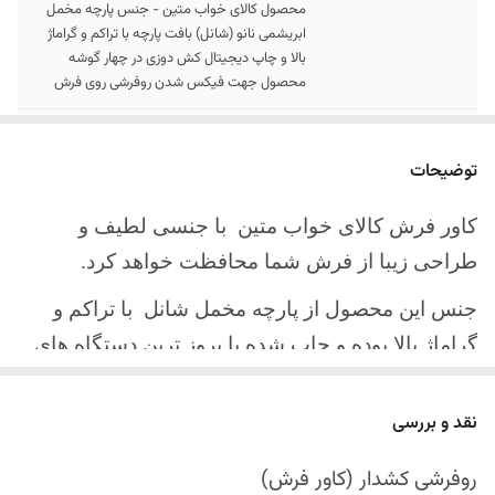
محصول کالای خواب متین - جنس پارچه مخمل
ابریشمی نانو (شانل) بافت پارچه با تراکم و گراماژ
بالا و چاپ دیجیتال کش دوزی در چهار گوشه
محصول جهت فیکس شدن روفرشی روی فرش
سایز کالا
موجود در سایز بندی : 4 ، 6 ، 9 ، 12 متری
توضیحات
ارسال کالا
ارسال کالای خواب متین تا کمتر از 30 روز کاری
آینده
کاور فرش کالای خواب متین با جنسی لطیف و
طراحی زیبا از فرش شما محافظت خواهد کرد.
جنس این محصول از پارچه مخمل شانل
با تراکم و
گراماژ بالا بوده و چاپ شده با بروز ترین دستگاه های
چاپ تمام دیجیتال می باشد.
نقد و بررسی
چهار گوشه این محصول با کش باکیفیت دوخته‌شده
است تا زیر فرش فیکس شود و مانع سر خوردن روی
روفرشی کشدار (کاور فرش)