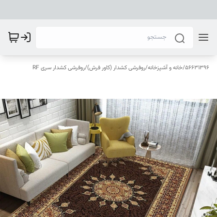
56631396
/
خانه و آشپزخانه
/
روفرشی کشدار (کاور فرش)
/
روفرشی کشدار سری RF