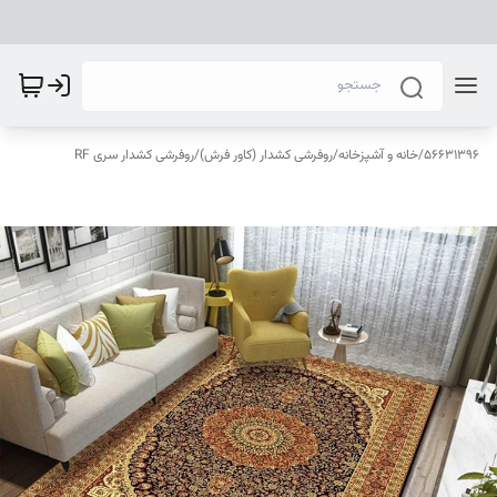
56631396
/
خانه و آشپزخانه
/
روفرشی کشدار (کاور فرش)
/
روفرشی کشدار سری RF