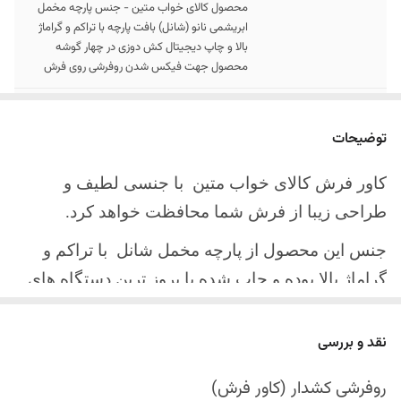
محصول کالای خواب متین - جنس پارچه مخمل
ابریشمی نانو (شانل) بافت پارچه با تراکم و گراماژ
بالا و چاپ دیجیتال کش دوزی در چهار گوشه
محصول جهت فیکس شدن روفرشی روی فرش
سایز کالا
موجود در سایز بندی : 4 ، 6 ، 9 ، 12 متری
توضیحات
ارسال کالا
ارسال کالای خواب متین تا کمتر از 30 روز کاری
آینده
کاور فرش کالای خواب متین با جنسی لطیف و
طراحی زیبا از فرش شما محافظت خواهد کرد.
جنس این محصول از پارچه مخمل شانل
با تراکم و
گراماژ بالا بوده و چاپ شده با بروز ترین دستگاه های
چاپ تمام دیجیتال می باشد.
نقد و بررسی
چهار گوشه این محصول با کش باکیفیت دوخته‌شده
است تا زیر فرش فیکس شود و مانع سر خوردن روی
روفرشی کشدار (کاور فرش)