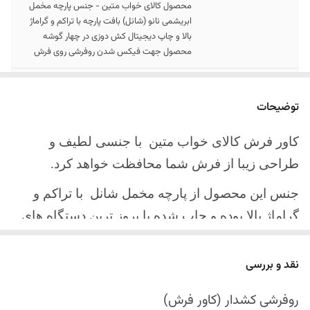
محصول کالای خواب متین - جنس پارچه مخمل
ابریشمی نانو (شانل) بافت پارچه با تراکم و گراماژ
بالا و چاپ دیجیتال کش دوزی در چهار گوشه
محصول جهت فیکس شدن روفرشی روی فرش
سایز کالا
موجود در سایز بندی : 4 ، 6 ، 9 ، 12 متری
توضیحات
ارسال کالا
ارسال کالای خواب متین تا کمتر از 30 روز کاری
آینده
کاور فرش کالای خواب متین با جنسی لطیف و
طراحی زیبا از فرش شما محافظت خواهد کرد.
جنس این محصول از پارچه مخمل شانل
با تراکم و
گراماژ بالا بوده و چاپ شده با بروز ترین دستگاه های
چاپ تمام دیجیتال می باشد.
نقد و بررسی
چهار گوشه این محصول با کش باکیفیت دوخته‌شده
است تا زیر فرش فیکس شود و مانع سر خوردن روی
روفرشی کشدار (کاور فرش)