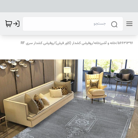
56631396
/
خانه و آشپزخانه
/
روفرشی کشدار (کاور فرش)
/
روفرشی کشدار سری RF