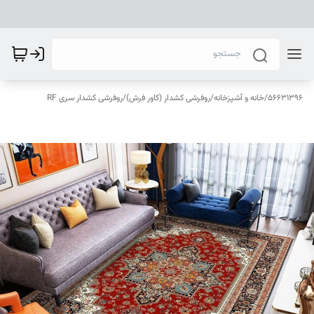
56631396
/
خانه و آشپزخانه
/
روفرشی کشدار (کاور فرش)
/
روفرشی کشدار سری RF