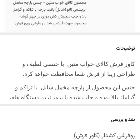
محصول کالای خواب متین - جنس پارچه مخمل
ابریشمی نانو (شانل) بافت پارچه با تراکم و گراماژ
بالا و چاپ دیجیتال کش دوزی در چهار گوشه
محصول جهت فیکس شدن روفرشی روی فرش
سایز کالا
موجود در سایز بندی : 4 ، 6 ، 9 ، 12 متری
توضیحات
ارسال کالا
ارسال کالای خواب متین تا کمتر از 30 روز کاری
آینده
کاور فرش کالای خواب متین با جنسی لطیف و
طراحی زیبا از فرش شما محافظت خواهد کرد.
جنس این محصول از پارچه مخمل شانل
با تراکم و
گراماژ بالا بوده و چاپ شده با بروز ترین دستگاه های
چاپ تمام دیجیتال می باشد.
نقد و بررسی
چهار گوشه این محصول با کش باکیفیت دوخته‌شده
است تا زیر فرش فیکس شود و مانع سر خوردن روی
روفرشی کشدار (کاور فرش)