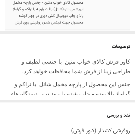
محصول کالای خواب متین - جنس پارچه مخمل
ابریشمی نانو (شانل) بافت پارچه با تراکم و گراماژ
بالا و چاپ دیجیتال کش دوزی در چهار گوشه
محصول جهت فیکس شدن روفرشی روی فرش
سایز کالا
موجود در سایز بندی : 4 ، 6 ، 9 ، 12 متری
توضیحات
ارسال کالا
ارسال کالای خواب متین تا کمتر از 30 روز کاری
آینده
کاور فرش کالای خواب متین با جنسی لطیف و
طراحی زیبا از فرش شما محافظت خواهد کرد.
جنس این محصول از پارچه مخمل شانل
با تراکم و
گراماژ بالا بوده و چاپ شده با بروز ترین دستگاه های
چاپ تمام دیجیتال می باشد.
نقد و بررسی
چهار گوشه این محصول با کش باکیفیت دوخته‌شده
است تا زیر فرش فیکس شود و مانع سر خوردن روی
روفرشی کشدار (کاور فرش)