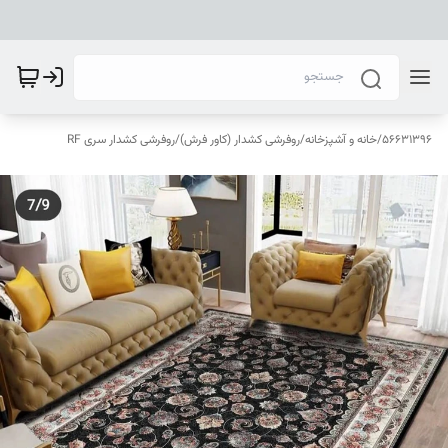
56631396
/
خانه و آشپزخانه
/
روفرشی کشدار (کاور فرش)
/
روفرشی کشدار سری RF