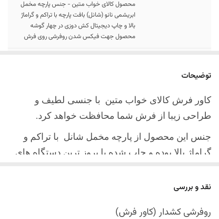
محصول کالای خواب متین - جنس پارچه مخمل
ابریشمی نانو (شانل) بافت پارچه با تراکم و گراماژ
بالا و چاپ دیجیتال کش دوزی در چهار گوشه
محصول جهت فیکس شدن روفرشی روی فرش
سایز کالا
موجود در سایز بندی : 4 ، 6 ، 9 ، 12 متری
توضیحات
ارسال کالا
ارسال کالای خواب متین تا کمتر از 30 روز کاری
آینده
کاور فرش کالای خواب متین با جنسی لطیف و
طراحی زیبا از فرش شما محافظت خواهد کرد.
جنس این محصول از پارچه مخمل شانل
با تراکم و
گراماژ بالا بوده و چاپ شده با بروز ترین دستگاه های
چاپ تمام دیجیتال می باشد.
نقد و بررسی
چهار گوشه این محصول با کش باکیفیت دوخته‌شده
است تا زیر فرش فیکس شود و مانع سر خوردن روی
روفرشی کشدار (کاور فرش)