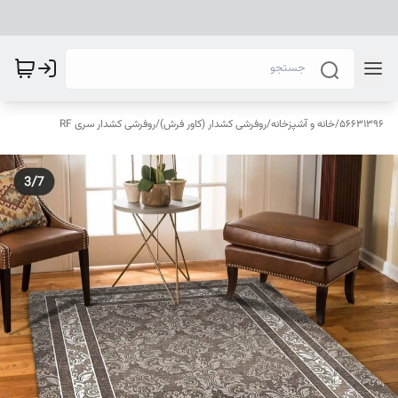
56631396
/
خانه و آشپزخانه
/
روفرشی کشدار (کاور فرش)
/
روفرشی کشدار سری RF