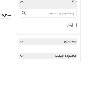
برند
45,200
وگال
موجودی
محدوده قیمت