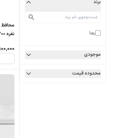
برند
رویا
نفره 200*160
100,000
موجودی
محدوده قیمت