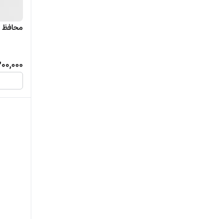
محافظ ت
200,000