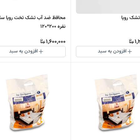
شک رویا
محافظ ضد آ
نفره 200*120
1,600,000
1,
افزودن به سبد
افزودن به سبد