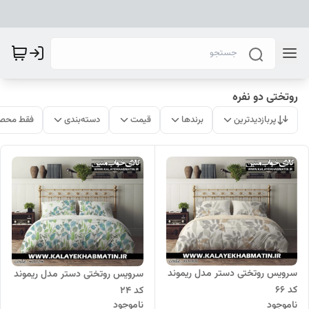
روتختی دو نفره
پربازدیدترین
برندها
قیمت
دسته‌بندی
فقط محصو
سرویس روتختی دستر مدل ریموند
سرویس روتختی دستر مدل ریموند
کد 66
کد 24
ناموجود
ناموجود