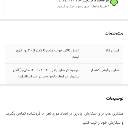
هر قسط با ترب‌پی:
۸۷۶٬۷۵۰
تومان
۴ قسط ماهانه. بدون سود، چک و ضامن.
مشخصات
ارسال کالا
ارسال کالای خواب متین تا کمتر از 30 روز کاری
آینده
سایز روفرشی کشدار
موجود در سایز بندی : 4 ، 6 ، 9 ، 12 متری ( قابل
سفارش در ابعاد دلخواه-سایز غیر استاندارد)
سایز فرشینه
قابل سفارش در سایز های 4 و 6 و 9 و 12 متری
توضیحات
سایز پادری
قابل سفارش تا زیر یک متر\ متری 1/430/000
مشتری عزیز برای سفارش پادری در ابعاد مورد نظر با فروشنده تماس بگیرید
و سفارش خود را ثبت کنید.