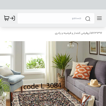
56631396
/
روفرشی کشدار و فرشینه و پادری