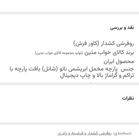
نقد و بررسی
روفرشی کشدار (کاور فرش)
برند کالای خواب متین
(تولید مجموعه کالای خواب متین)
محصول ایران
جنس
پارچه مخمل ابریشمی نانو (شانل) بافت پارچه با
تراکم و گراماژ بالا و
چاپ دیجیتال
کش دوزی در چهار گوشه محصول جهت فیکس شدن
روفرشی روی فرش
نظرات
قابل شستشو
موجود در سایز بندی : 4 ، 6 ، 9 ، 12 متری ( قابل سفارش
در ابعاد دلخواه-سایز غیر استاندارد)
ابعاد 4 متری : 150*225 سانتیمتر
دسته‌بندی
:
روفرشی کشدار و فرشینه و پادری