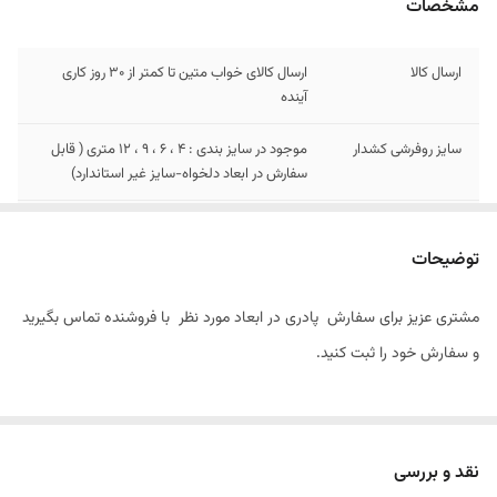
مشخصات
ارسال کالا
ارسال کالای خواب متین تا کمتر از 30 روز کاری
آینده
سایز روفرشی کشدار
موجود در سایز بندی : 4 ، 6 ، 9 ، 12 متری ( قابل
سفارش در ابعاد دلخواه-سایز غیر استاندارد)
سایز فرشینه
قابل سفارش در سایز های 4 و 6 و 9 و 12 متری
توضیحات
سایز پادری
قابل سفارش تا زیر یک متر\ متری 1/430/000
مشتری عزیز برای سفارش پادری در ابعاد مورد نظر با فروشنده تماس بگیرید
و سفارش خود را ثبت کنید.
نقد و بررسی