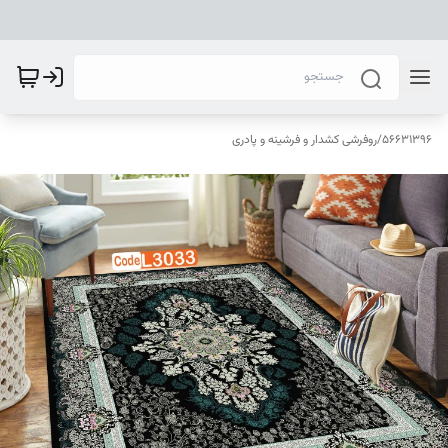
56631396
/
روفرشی کشدار و فرشینه و پادری