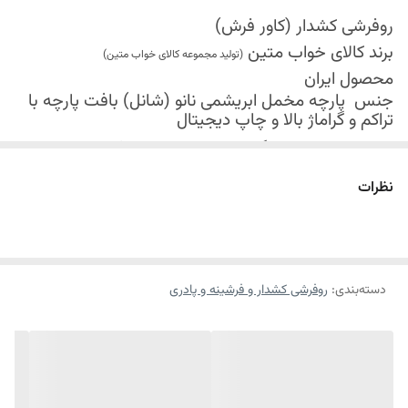
روفرشی کشدار (کاور فرش)
برند کالای خواب متین
(تولید مجموعه کالای خواب متین)
محصول ایران
جنس
پارچه مخمل ابریشمی نانو (شانل) بافت پارچه با
تراکم و گراماژ بالا و
چاپ دیجیتال
کش دوزی در چهار گوشه محصول جهت فیکس شدن
روفرشی روی فرش
نظرات
قابل شستشو
موجود در سایز بندی : 4 ، 6 ، 9 ، 12 متری ( قابل سفارش
در ابعاد دلخواه-سایز غیر استاندارد)
ابعاد 4 متری : 150*225 سانتیمتر
دسته‌بندی
:
روفرشی کشدار و فرشینه و پادری
ابعاد 6 متری : 200*300 سانتیمتر
ابعاد 9 متری : 250*350 سانتیمتر
ابعاد 12 متری : 300*400 سانتیمتر