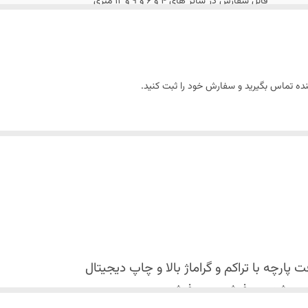
قابل سفارش در سایز های 4 و 6 و 9 و 12 متری
قابل سفارش تا زیر یک متر\ متری 1/430/000
نده تماس بگیرید و سفارش خود را ثبت کنید.
پارچه با تراکم و گراماژ بالا و
چاپ دیجیتال
کس شدن روفرشی روی فرش