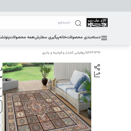
دسته‌بندی محصولات
خانه
پیگیری سفارش
همه محصولات
پتو
تشک
56631396
/
روفرشی کشدار و فرشینه و پادری
ر
3
بر
سا