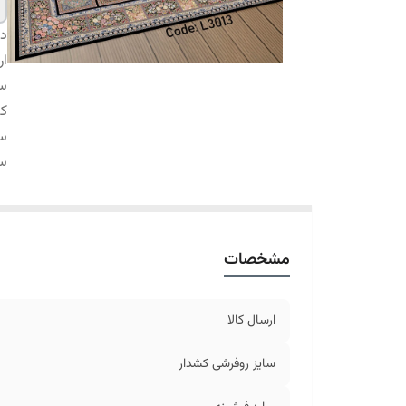
دس
ار
سا
کش
سا
سا
مشخصات
ارسال کالا
سایز روفرشی کشدار