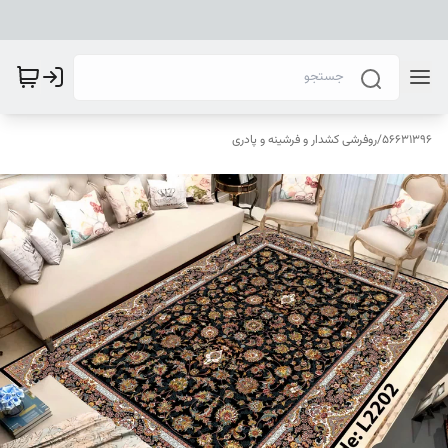
56631396
/
روفرشی کشدار و فرشینه و پادری