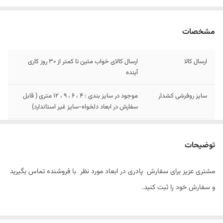
مشخصات
ارسال کالا
ارسال کالای خواب متین تا کمتر از 30 روز کاری
آینده
سایز روفرشی کشدار
موجود در سایز بندی : 4 ، 6 ، 9 ، 12 متری ( قابل
سفارش در ابعاد دلخواه-سایز غیر استاندارد)
سایز فرشینه
قابل سفارش در سایز های 4 و 6 و 9 و 12 متری
توضیحات
سایز پادری
قابل سفارش تا زیر یک متر\ متری 1/430/000
مشتری عزیز برای سفارش پادری در ابعاد مورد نظر با فروشنده تماس بگیرید
و سفارش خود را ثبت کنید.