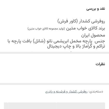
نقد و بررسی
روفرشی کشدار (کاور فرش)
برند کالای خواب متین
(تولید مجموعه کالای خواب متین)
محصول ایران
جنس
پارچه مخمل ابریشمی نانو (شانل) بافت پارچه با
تراکم و گراماژ بالا و
چاپ دیجیتال
کش دوزی در چهار گوشه محصول جهت فیکس شدن
روفرشی روی فرش
نظرات
قابل شستشو
موجود در سایز بندی : 4 ، 6 ، 9 ، 12 متری ( قابل سفارش
در ابعاد دلخواه-سایز غیر استاندارد)
ابعاد 4 متری : 150*225 سانتیمتر
دسته‌بندی
:
روفرشی کشدار و فرشینه و پادری
ابعاد 6 متری : 200*300 سانتیمتر
ابعاد 9 متری : 250*350 سانتیمتر