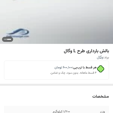
بالش بارداری طرح L وگال
برند:
وگال
هر قسط با ترب‌پی:
۶۰۰٬۱۰۰
تومان
۴ قسط ماهانه. بدون سود، چک و ضامن.
مشخصات
وزن
1/200 کیلوگرم