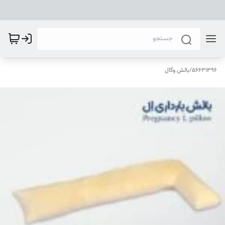
56631396
/
بالش وگال