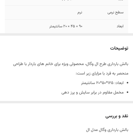
سطح نرمی
نرم
ابعاد
90 × 45 × 20 سانتیمتر
سایز
125×50×15
توضیحات
قابلیت شستشو
قابل شستشو
بالش بارداری طرح ال وگال، محصولی ویژه برای خانم های باردار با طراحی
رنگ
آبی , صورتی , کرم , نسکافه ای
منحصر به فرد با مزایای زیر است:
ارسال کالا
ارسال کالای خواب متین تا کمتر از 7 روز کاری آینده
ابعاد: 125*50*20 سانتیمتر
مخمل مقاوم در برابر سایش و پرز دهی
قابل شست وشو با دست و ماشین لباس شویی
کاهش فشار های شکم درنتیجه کاهنده درد های شکم و پهلو
نقد و بررسی
رویه پارچه ای مخمل، ضد حساسیت، خاصیت ضدباکتری برای جلوگیری از
بالش بارداری وگال مدل ال
رشد و تکثیر باکتری ها و میکروب ها