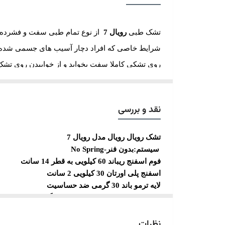
تشک طبی
رویال 7
از نوع تمام طبی سفت و فشرده م
شرایط خاصی که افراد دچار آسیب های جسمی شده ان
روی تشکی کاملا سفت بخوابد و از خوابیدن روی تشک 
یکی دیگر از ویژگی های این تشک وجود لایه پلی یو
دانسیته
۳۰
کیلو گرمی در لایه رویی از یک سمت بوده 
نقد و بررسی
توجه : هنگام خرید تشک طبی
رویال 7
توجه داشته ب
دارند و یا به دلیل شرایط جسمانی و به تجویز پزشک
تشک رویال
رویال
مدل رویال 7
سیستم:بدون فنر-
No Spring
فوم اسفنج ریباند 60 کیلویی به قطر 14 سانت
اسفنج پلی اورتان 30 کیلویی 2 سانت
تشک ریباندی
جز تشک های کاملا سفت و بدون حالت ارت
لایه ترمو باند 30 گرمی ضد حساسیت
تشک سفت از دیرباز طرفداران خود را داشته است , 
الیاف پلی استر ضد حساسیت 200 گرم
تولید تشک ریباندی که هسته اصلی تشک از لایه ریباند
اسفنج پلی اورتان 15 کیلویی 1 سانت
نظرات
پارچه گردبافت
ریباند چیست ؟