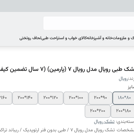
 و ملزومات
خانه و آشپزخانه
کالای خواب و استراحت طبی
لحاف روتختی
ک طبی رویال مدل رویال 7 (پارمین) (7 سال تضمین کیفیت)
ند:
رویال
یز
160*200
140*200
120*200
100*200
90*200
80*180
200*200
180*200
ته‌بندی
:
تشک رویال
شخصات