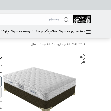
دسته‌بندی محصولات
خانه
پیگیری سفارش
همه محصولات
پتو
تشک
56631396
/
تشک و ملزومات
/
تشک
/
تشک رویال
تش
بر
سا
دس
م