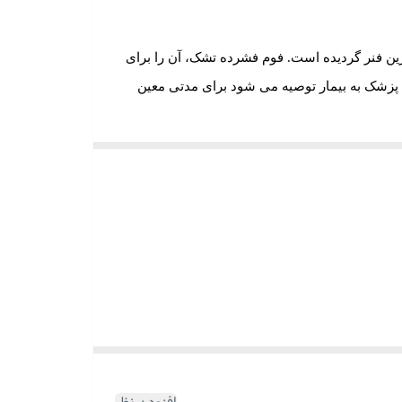
ن فنر گردیده است. فوم فشرده تشک، آن را برای
پزشک به بیمار توصیه می شود برای مدتی معین
تشک می باشد.تشک طبی
رویال 7
دارای فوم فشرده با
لوئه ورا می باشد
.
 افرادی که عادت به خوابیدن روی سطوح سخت را
ست , شرکت رویال این مشکل را بر طرف کرده و با