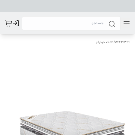
56631396
/
تشک خوابالو