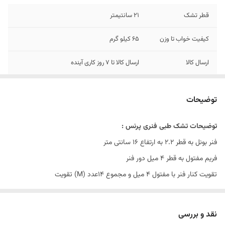
قطر تشک
21 سانتیمتر
کیفیت خواب تا وزن
65 کیلو گرم
ارسال کالا
ارسال کالا تا 7 روز کاری آینده
توضیحات
توضیحات تشک طبی فنری پرنس :
فنر بونل به قطر ۲.۲ به ارتفاع ۱۶ سانتی متر
فریم مفتول به قطر ۴ میل دور فنر
تقویت کنار فنر با مفتول ۴ میل و مجموع ۱۴عدد (M) تقویت
قاب با فوم ویژه۳ سانت در دور اسکلت فنر
ترموفلت ۱۳۰۰ گرمی پِرسی در هرطرف
نقد و بررسی
اسفنج ۱۷ کیلویی ویژه به قطر ۱.۵ سانت در هرطرف