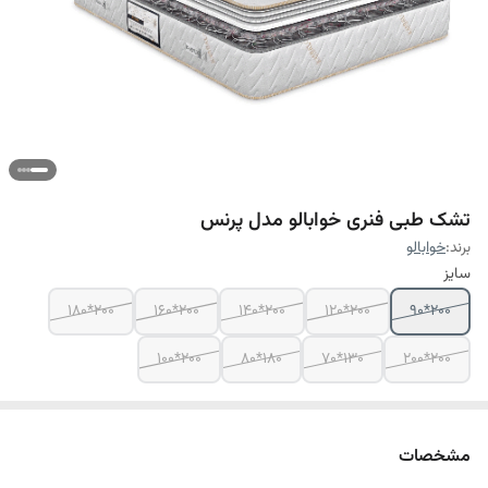
تشک طبی فنری خوابالو مدل پرنس
برند:
خوابالو
سایز
200*180
200*160
200*140
200*120
200*90
200*100
180*80
130*70
200*200
مشخصات