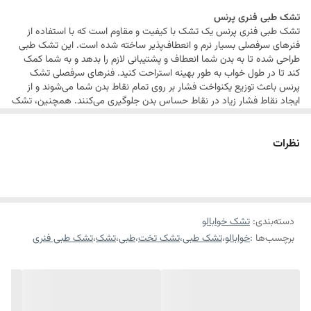
تشک طبی فنری پرنس
لایه ترموباند ۲۵گرمی ضد حساسیت
تشک طبی فنری پرنس یک تشک با کیفیت و مقاوم است که با استفاده از
الیاف پلی استر ضد حساسیت ۲۰۰گرمی
فنرهای سرفصلی بسیار نرم و انعطاف‌پذیر ساخته شده است. این تشک طبی
طراحی شده تا به بدن شما انعطاف و پشتیبانی لازم را بدهد و به شما کمک
اسفنج ۱۵کیلویی به قطر ۸ میل پنبدوزی شده در پارچه
کند تا در طول خواب به طور بهینه استراحت کنید. فنرهای سرفصلی تشک
پارچه نخ پنبه ۶۵۰ گرمی
پرنس باعث توزیع یکنواخت فشار بر روی تمام نقاط بدن شما می‌شوند و از
ایجاد نقاط فشار زیاد در نقاط حساس بدن جلوگیری می‌کنند. همچنین، تشک
قطر تشک: 21 سانتیمتر
فنری پرنس دارای پوششی نرم و مقاوم است که باعث افزایش راحتی و دوام
تشک می‌شود. با استفاده از تشک طبی فنری پرنس می‌توانید به خواب عمیق
ضمانت: 3 سال وارانتی(تعویض)
نظرات
تری برسید و از استراحتی بهتر و پرانرژی برخوردار شوید.
استفاده از فنر بونل به قطر ۲.۲ به ارتفاع ۱۶ سانتی متر در تشک
استفاده از فنر بونل با قطر ۲.۲ و ارتفاع ۱۶ سانتی متر در تشک‌ها به عنوان یکی
از اجزای مهم که بر راحتی و کیفیت خواب تأثیر می‌گذارد، بسیار موثر است. این
فنرها با نگهداری و پشتیبانی مناسب، برای افزایش استحکام و یکنواختی تشک
دسته‌بندی
:
تشک خوابالو
برچسب‌ها :
خوابالو
،
تشک طبی
،
تشک تخت
،
طبی
،
تشک
،
تشک طبی فنری
بسیار کاربردی هستند. قطر ۲.۲ این فنرها باعث ایجاد یک سطح مناسب و
متناسب برای بدن فرد می‌شود و ارتفاع ۱۶ سانتی متر نیز به آن‌ها امکان کمک
به استحکام و پشتیبانی بیشتر تشک را می‌دهد. استفاده از این فنرها در
تشک‌ها، باعث ایجاد یک تجربه خواب مطمئن و شب های آرام و بهتر می‌شود.