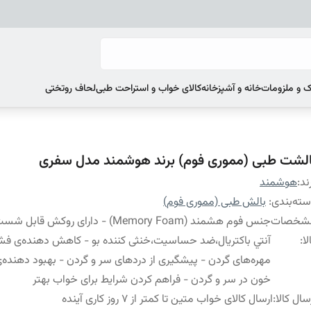
 و ملزومات
خانه و آشپزخانه
کالای خواب و استراحت طبی
لحاف روتختی
الشت طبی (مموری فوم) برند هوشمند مدل سفری
ند:
هوشمند
ته‌بندی
:
بالش طبی (مموری فوم)
شخصات
جنس فوم هشمند (Memory Foam) - دارای روکش قا
لا
:
آنتي باكتريال،ضد حساسیت،خنثی کننده بو - کاهش دهنده‌ی فشار
مهره‌های گردن - پیشگیری از دردهای سر و گردن - بهبود دهنده
خون در سر و گردن - فراهم کردن شرایط برای خواب بهتر
سال کالا
:
ارسال کالای خواب متین تا کمتر از 7 روز کاری آینده