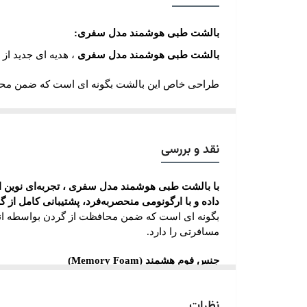
بالشت طبی هوشمند مدل سفری:
بالشت طبی هوشمند مدل سفری
، هدیه ای جدید از
طراحی خاص این بالشت بگونه ای است که ضمن محاف
نیک و چمدان های مسافرتی را دارد.
مدیران، ورزشکاران و اهالی سفر به علت امکان است
نقد و بررسی
هنگام استفاده از بالشت
سفری
به علت انحنای پیش 
به اندام بدن وارد شده، نتیجتا از دردهای عضلانی و 
با بالشت طبی هوشمند مدل
سفری
، تجربه‌ای نوی
این محصول با روکش مخمل بصورت قابل تعویض و ق
داده و با ارگونومی منحصربه‌فرد، پشتیبانی کامل از 
بگونه ای است که ضمن محافظت از گردن بواسطه انح
مسافرتی را دارد.
یکی از مهم ترین فواید بالش های هوشمند (مموری فو
جنس فوم هشمند (
Memory Foam
)
شدن فشار وزن سر و گردن دانست
.
دارای روکش قابل شست‌وشو
وجود این خاصیت محصولات مموری فوم را در برابر دف
نظرات
روکش بالش پارچه ای جنس حوله ای تمام پنبه