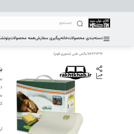
دسته‌بندی محصولات
خانه
پیگیری سفارش
همه محصولات
پتو
تشک
56631396
/
بالش طبی (مموری فوم)
ب
بر
دس
م
کا
ار