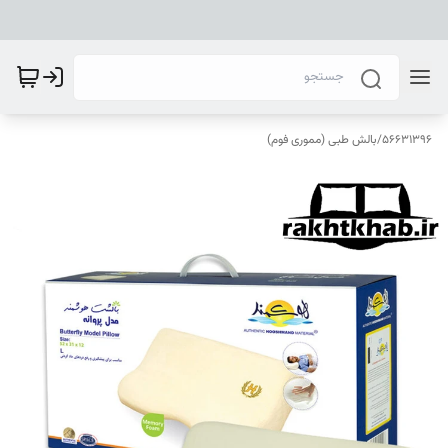
56631396
/
بالش طبی (مموری فوم)