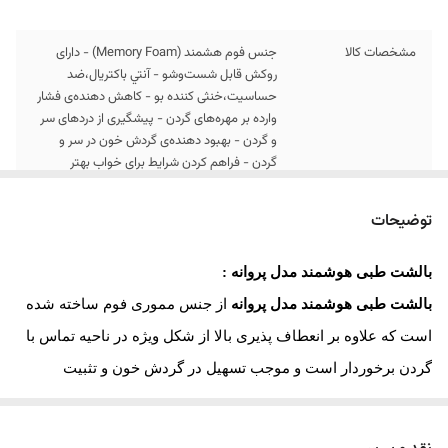
مشخصات کالا
جنس فوم هشمند (Memory Foam) - دارای
روکش قابل شست‌وشو - آنتي باكتريال،ضد
حساسیت،خنثی کننده بو - کاهش دهنده‌ی فشار
وارده بر مهره‌های گردن - پیشگیری از دردهای سر
و گردن - بهبود دهنده‌ی گردش خون در سر و
گردن - فراهم کردن شرایط برای خواب بهتر
ارسال کالا
ارسال کالای خواب متین تا کمتر از 7 روز کاری آینده
توضیحات
ابعاد
12*31*52
بالشت طبی هوشمند مدل پروانه :
بالشت طبی هوشمند مدل پروانه
از جنس مموری فوم ساخته شده
است که علاوه بر انعطاف پذیری بالا از شکل ویژه در ناحیه تماس با
گردن برخوردار است و موجب تسهیل در گردش خون و تثبیت
وضعیت آن به ویژه در هنگام دردهای حادگردنی می گردد
.
هنگام استفاده از بالشت
پروانه
به علت استفاده از جنس مموری