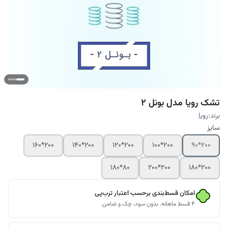
تشک رویا مدل بونل 2
برند:
رویا
سایز
200*160
200*140
200*120
200*100
200*90
80*180
200*200
200*180
امکان قسط‌بندی برحسب اعتبار ترب‌پی
۴ قسط ماهانه. بدون سود، چک و ضامن.