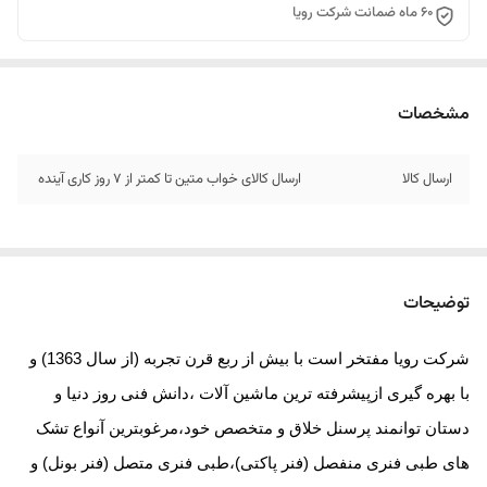
60 ماه ضمانت شرکت رویا
مشخصات
ارسال کالا
ارسال کالای خواب متین تا کمتر از 7 روز کاری آینده
توضیحات
شرکت رویا مفتخر است با بیش از ربع قرن تجربه (از سال 1363) و
با بهره گیری ازپیشرفته ترین ماشین آلات ،دانش فنی روز دنیا و
دستان توانمند پرسنل خلاق و متخصص خود،مرغوبترین آنواع تشک
های طبی فنری منفصل (فنر پاکتی)،طبی فنری متصل (فنر بونل) و