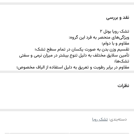
طبی (بدون فنر) به همراه کالاهای جانبی اعم از محافظ تشک،تشک
میهمان،بالش،تخت با رویه پارچه (باکس) و تاج باکس را در ایران
نقد و بررسی
تولید نماید.
تشک رویا بونل 2
ویژگی‌های منحصر به فرد این گروه:
مقاوم و با دوام؛
تقسیم وزن بدن به صورت یکسان در تمام سطح تشک؛
تأمین سلایق مختلف به دلیل تنوع بیشتر در میزان نرمی و سفتی
تشک‌ها؛
مقاوم در برابر رطوبت و تعريق به دلیل استفاده از الیاف مخصوص؛
تسهیل تبادل جریان هوا در سطح تشک به دلیل استفاده از لایه
مخصوص؛
مناسب برای اوزان مختلف با ارائه محصولات متنوع ؛ مشخصات فنی این
نظرات
گروه:
رويه نقش‌دوزي با پارچه سه لايه گردباف؛
الياف ضد حساسيت با خاصيت ارتجاعي ؛
لایه ترموباند؛
اسفنج‌های چند لایه؛
دسته‌بندی
:
تشک رویا
اسکلت فنر متصل یکپارچه به همراه فریم فلزی و فنرهای تخت تقویتی
در کناره‌ها؛
لایه موکت ترموفلت جهت محافظت از رویه در برابر اسکلت فنری،