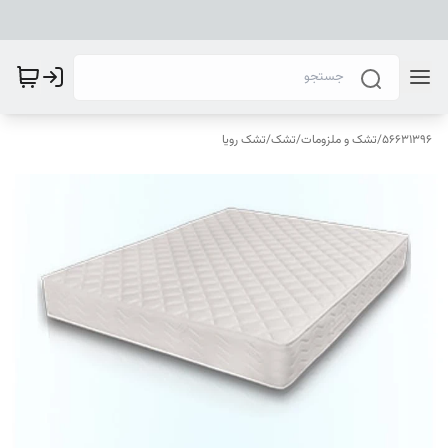
56631396
/
تشک و ملزومات
/
تشک
/
تشک رویا