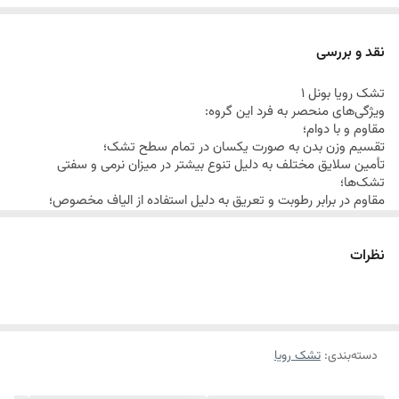
طبی (بدون فنر) به همراه کالاهای جانبی اعم از محافظ تشک،تشک
میهمان،بالش،تخت با رویه پارچه (باکس) و تاج باکس را در ایران
نقد و بررسی
تولید نماید.
تشک رویا بونل 1
ویژگی‌های منحصر به فرد این گروه:
مقاوم و با دوام؛
تقسیم وزن بدن به صورت یکسان در تمام سطح تشک؛
تأمین سلایق مختلف به دلیل تنوع بیشتر در میزان نرمی و سفتی
تشک‌ها؛
مقاوم در برابر رطوبت و تعريق به دلیل استفاده از الیاف مخصوص؛
تسهیل تبادل جریان هوا در سطح تشک به دلیل استفاده از لایه
مخصوص؛
مناسب برای اوزان مختلف با ارائه محصولات متنوع ؛ مشخصات فنی این
نظرات
گروه:
رويه نقش‌دوزي با پارچه سه لايه گردباف؛
الياف ضد حساسيت با خاصيت ارتجاعي ؛
لایه ترموباند؛
اسفنج‌های چند لایه؛
دسته‌بندی
:
تشک رویا
اسکلت فنر متصل یکپارچه به همراه فریم فلزی و فنرهای تخت تقویتی
در کناره‌ها؛
لایه موکت ترموفلت جهت محافظت از رویه در برابر اسکلت فنری،