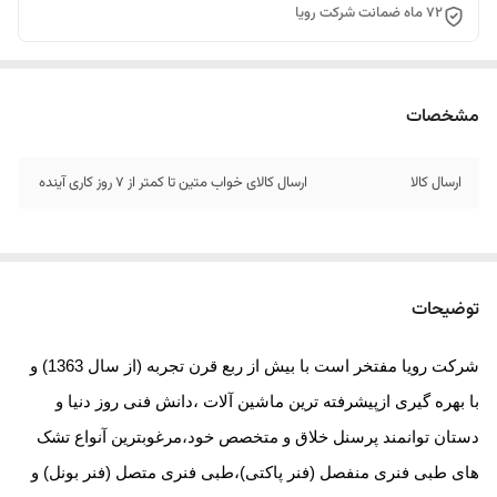
72 ماه ضمانت شرکت رویا
مشخصات
ارسال کالا
ارسال کالای خواب متین تا کمتر از 7 روز کاری آینده
توضیحات
شرکت رویا مفتخر است با بیش از ربع قرن تجربه (از سال 1363) و
با بهره گیری ازپیشرفته ترین ماشین آلات ،دانش فنی روز دنیا و
دستان توانمند پرسنل خلاق و متخصص خود،مرغوبترین آنواع تشک
های طبی فنری منفصل (فنر پاکتی)،طبی فنری متصل (فنر بونل) و