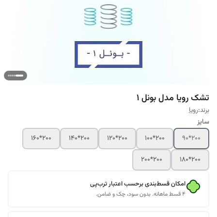
تشک رویا مدل بونل 1
برند:
رویا
سایز
200*160
200*140
200*120
200*100
200*90
200*200
200*180
امکان قسط‌بندی برحسب اعتبار ترب‌پی
۴ قسط ماهانه. بدون سود، چک و ضامن.