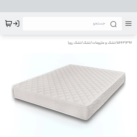
56631396
/
تشک و ملزومات
/
تشک
/
تشک رویا