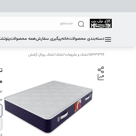
دسته‌بندی محصولات
خانه
پیگیری سفارش
همه محصولات
پتو
تشک
56631396
/
تشک و ملزومات
/
تشک
/
تشک رویال آرامش
م
بر
سا
دس