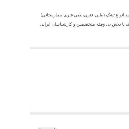
امش نالی میباشد در سال 1375 فعالیت خود را در ضمینه تولید انواع تشک (طبی،فنری،طبی فنری،بیمارستانی)
شک با تلاش بی وقفه متخصصین و کارشناسان ایرانی