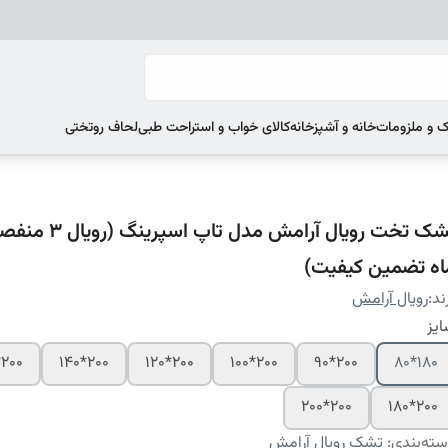
 و ملزومات
خانه و آشپزخانه
کالای خواب و استراحت طبی
لحاف روتختی
اه تضمین کیفیت)
ند:
رویال آرامش
یز
200*160
200*140
200*120
200*100
200*90
180*80
200*200
200*180
ته‌بندی
:
تشک رویال آرامش