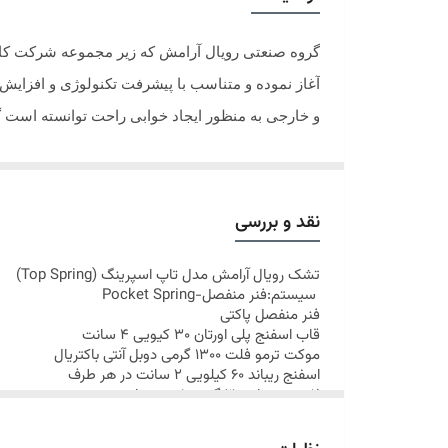
آغاز نموده و متناسب با پیشرفت تکنولوژی و افزایش 
و خارجی به منظور ایجاد خوابی راحت توانسته است گ
نقد و بررسی
تشک
رویال آرامش مدل تاپ اسپرینگ
(
Top Spring
)
سیستم:فنر منفصل-
Pocket Spring
فنر منفصل پاکتی
قاب اسفنج پلی اورتان 30 کیویی 4 سانت
موکت ترمو فلت 1300 گرمی دوبل آنتی باکتریال
اسفنج ریباند 60 کیلویی 2 سانت در هر طرف
لایه ترمو باند 30 گرمی ضد حساسیت
الیاف پلی استر ضد حساسیت 400 گرم
اسفنج پلی اورتان 20 کیلویی 1 سانت