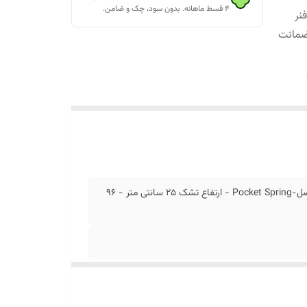
۴ قسط ماهانه. بدون سود، چک و ضامن.
- سیستم:فنر
اع تشک 25 سانتی متر - 96 ماه ضمانت
تشک رویال آرامش مدل تاپ اسپرینگ (Top Spring) - سیستم:فنر منفصل-Pocket Spring - ارتفاع تشک 25 سانتی متر - 96