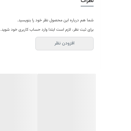
نظرات
پارچه پنبه ای ترک آنتی باکتریال با فناوری نانو
ساپورت اسفنج پلی اورتان 30 کیلویی 3 سانت
ارتفاع تشک 25 سانتی متر
96 ماه ضمانت شرکت رویال آرامش
شما هم درباره این محصول نظر خود را بنویسید.
ارسال کالای خواب متین تا کمتر از 7 روز کاری آینده از طریق باربری
برای ثبت نظر، لازم است ابتدا وارد حساب کاربری خود شوید.
افزودن نظر