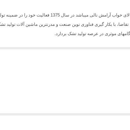
گروه صنعتی رویال آرامش که زیر مجموعه شرکت کالای خواب آر
تقاضا، با بکار گیری فناوری نوین صنعت و مدرنترین ماشین آلات تولید ت
امهای موثری در عرصه تولید تشک بردارد.