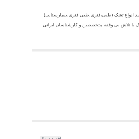
امش نالی میباشد در سال 1375 فعالیت خود را در ضمینه تولید انواع تشک (طبی،فنری،طبی فنری،بیمارستانی)
شک با تلاش بی وقفه متخصصین و کارشناسان ایرانی