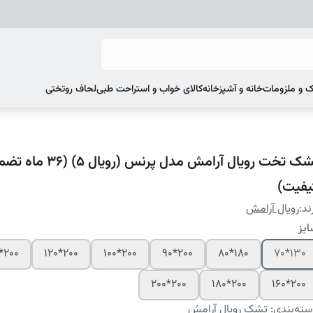
 و ملزومات
خانه و آشپزخانه
کالای خواب و استراحت طبی
لحاف روتختی
تشک تخت رویال آرامش مدل پرنس (رویال 5)
یفیت)
ند:
رویال آرامش
یز
200*140
200*120
200*100
200*90
180*80
130*70
200*200
200*180
200*160
ته‌بندی
:
تشک رویال آرامش