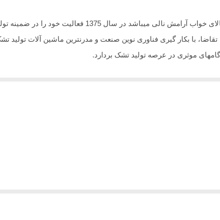
گروه صنعتی رویال آرامش که زیر مجموعه شرکت کالای خواب آر
تقاضا، با بکار گیری فناوری نوین صنعت و مدرنترین ماشین آلات تولید ت
امهای موثری در عرصه تولید تشک بردارد.