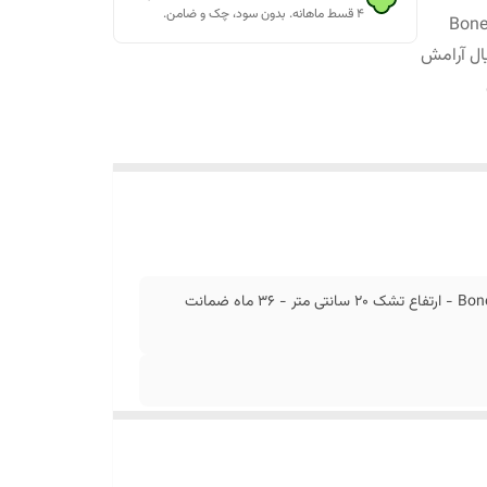
۴ قسط ماهانه. بدون سود، چک و ضامن.
امش مدل پرنس (Prince) - سیستم:فنر متصل-Bonell
تشک رویال آرامش مدل پرنس (Prince) - سیستم:فنر متصل-Bonell Spring - ارتفاع تشک 20 سانتی متر - 36 ماه ضمانت