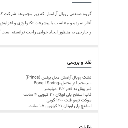
آغاز نموده و متناسب با پیشرفت تکنولوژی و افزایش 
و خارجی به منظور ایجاد خوابی راحت توانسته است گ
نقد و بررسی
تشک
رویال آرامش مدل پرنس
(
Prince
)
سیستم:فنر متصل-
Bonell Spring
فنر بونل به قطر 2.2 میلیمتر
قاب اسفنج پلی اورتان 30 کیویی 4 سانت
موکت ترمو فلت 1200 گرمی
اسفنج پلی اورتان 20 کیلویی 1.5 سانت
لایه ترمو باند 25 گرمی ضد حساسیت
الیاف پلی استر ضد حساسیت 200 گرم
پارچه ژاکارد 400 گرمی
نظرات