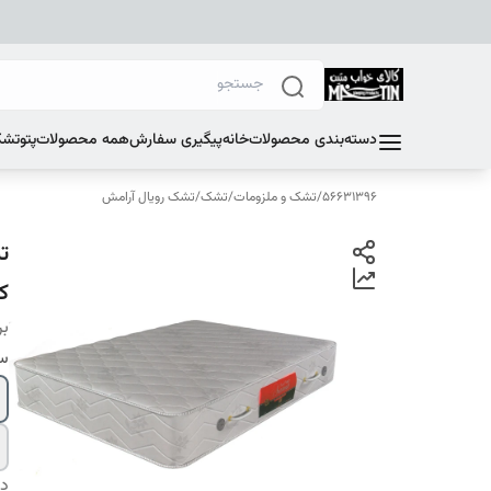
دسته‌بندی محصولات
خانه
پیگیری سفارش
همه محصولات
پتو
تشک
56631396
/
تشک و ملزومات
/
تشک
/
تشک رویال آرامش
ک
بر
سا
دس