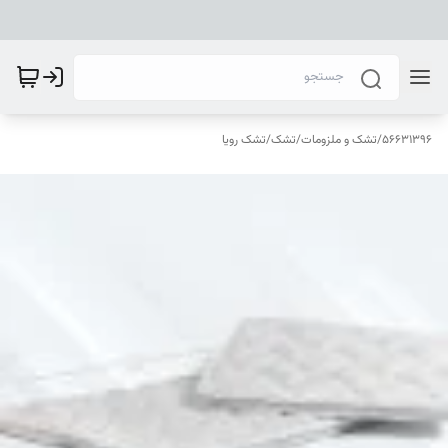
56631396
/
تشک و ملزومات
/
تشک
/
تشک رویا