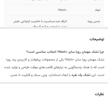
ابعاد
195x80
جنس رویه
الیاف ضدحساسیت با خاصیت ارتجاعی, نقش
دوزی با پارچه سه لایه گردباف
حجم
کم حجم
توضیحات
وزن
سبک
چرا تشک مهمان رویا سایز ۱۹۵x۸۰ انتخاب مناسبی است؟
تشک مهمان رویا سایز ۱۹۵x۸۰ یکی از محصولات پرطرفدار و کاربردی برند رویا
نوع
اسفنجی
است که با هدف پاسخگویی به نیازهای اقامت‌های موقت طراحی و تولید شده
است. این
تشک یک نفره
با ابعاد استاندارد، وزنی سبک و قابلیت تا شدن،
گزینه‌ای ایده‌آل برای استفاده در فضاهای محدود و شرایط موقتی به‌شمار
می‌آید.
نظرات
استفاده از متریال اسفنجی با کیفیت بالا، باعث شده تا این محصول، جایگزین
مناسبی برای تشک‌های سنتی و حجیم باشد. این نوع طراحی، نه‌تنها در