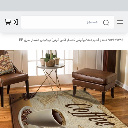
56631396
/
خانه و آشپزخانه
/
روفرشی کشدار (کاور فرش)
/
روفرشی کشدار سری RF