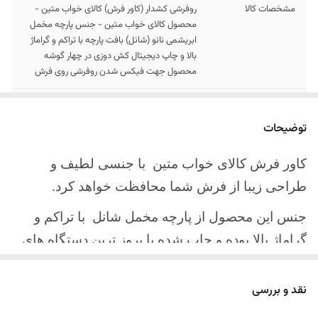
مشخصات کالا
روفرشی کشدار (کاور فرش) کالای خواب متین -
محصول کالای خواب متین - جنس پارچه مخمل
ابریشمی نانو (شانل) بافت پارچه با تراکم و گراماژ
بالا و چاپ دیجیتال کش دوزی در چهار گوشه
محصول جهت فیکس شدن روفرشی روی فرش
سایز کالا
موجود در سایز بندی : 4 ، 6 ، 9 متری
توضیحات
ارسال کالا
ارسال کالای خواب متین تا کمتر از 30 روز کاری
آینده
کاور فرش کالای خواب متین با جنسی لطیف و
طراحی زیبا از فرش شما محافظت خواهد کرد.
جنس این محصول از پارچه مخمل شانل
با تراکم و
گراماژ بالا بوده و چاپ شده با بروز ترین دستگاه های
چاپ تمام دیجیتال می باشد.
نقد و بررسی
چهار گوشه این محصول با کش باکیفیت دوخته‌شده
است تا زیر فرش فیکس شود و مانع سر خوردن روی