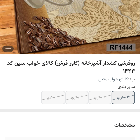
روفرشی کشدار آشپزخانه (کاور فرش) کالای خواب متین کد
1444
برند:
کالای خواب متین
سایز بندی
4 متری
6 متری
9 متری
12 متری
مشخصات