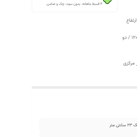
۴ قسط ماهانه. بدون سود، چک و ضامن.
/ ارتفاع
نوجوان 180*80 / یک نفره 200*90 / یک نفره 200*100 / یک نفره 200*120 / دو
نبار مرکزی