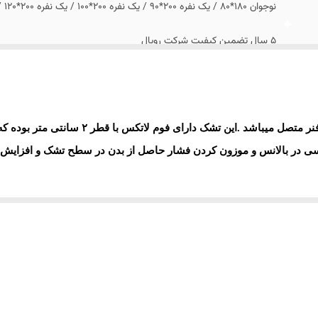
نوجوان 180*80 / یک نفره 200*90 / یک نفره 200*100 / یک نفره 200*120 / دو نفره 200*140 / دو نفره 200*160 / دو نفره 200*180
5 سال تضمین کیفیت شرکت رویال
ارسال تا کمتر از 7 روز کاری آینده از طریق باربری( از مبدا تهران-انبار مرکزی کارخانه)
نر متصل میباشد .این تشک دارای فوم لاتکس با قطر
۲
سانتی متر بوده ک
اسی در بالانس و موزون کردن فشار حاصل از بدن در سطح تشک و افزایش