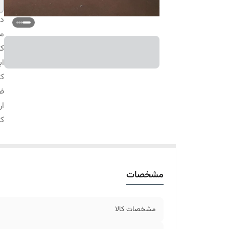
دس
م
کا
اب
کا
ضم
ار
کا
مشخصات
مشخصات کالا