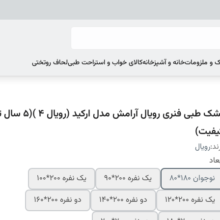
 و ملزومات
خانه و آشپزخانه
کالای خواب و استراحت طبی
لحاف روتختی
تشک طبی فنری رویال آرامش مد
یفیت)
ند:
رویال
عاد
نوجوان 180*80
یک نفره 200*90
یک نفره 200*100
یک نفره 200*120
دو نفره 200*140
دو نفره 200*160