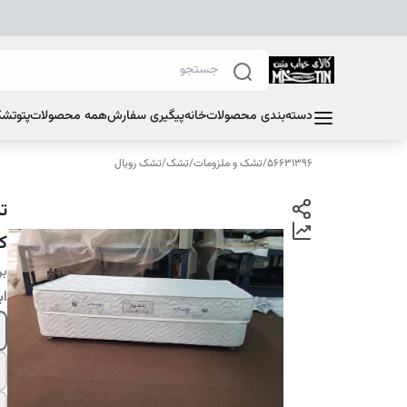
دسته‌بندی محصولات
خانه
پیگیری سفارش
همه محصولات
پتو
تشک
56631396
/
تشک و ملزومات
/
تشک
/
تشک رویال
ک
بر
اب