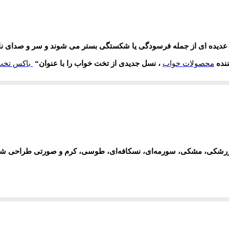
یده ای از جمله فرسودگی یا شکستگی بستر می شوند و سر و صدای ناش
ننده
محصولات خواب
، نسل جدیدی از تخت خواب را با عنوان
“
باکس تخت
لزی (چوبی) بهره می‌برد
.
 دارای آراستگی ظاهری بسیار ساده و در عین حال زیبا و شیک، به تدریج
طرح با ویژگی‌های منحصر به فردی همچون آنتی باکتریال ، ضد استرس و آن
هولت در جا به جایی، قیمت مناسب و مقرون به صرفه بودن از جمله مزایا
تشک ها می باشد
.
29 سانتیمتر، در رنگ‌های زرشکی، مشکی، سورمه‌ای، نسکافه‌ای، طوسی، کرم و صورتی
تحکم، با قابلیت تحمل وزن بالا