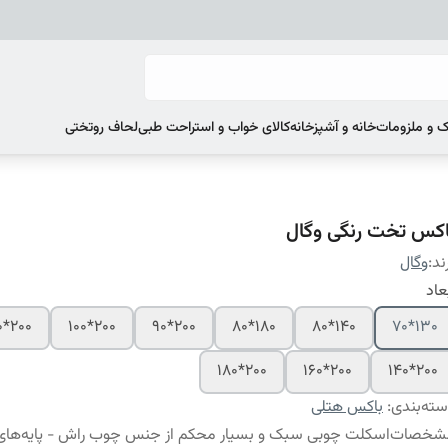
 و ملزومات
خانه و آشپزخانه
کالای خواب و استراحت طبی
لحاف روتختی
اکس تخت رنگی وگال
ند:
وگال
عاد
200*120
200*100
200*90
180*80
140*80
130*70
200*180
200*160
200*140
ته‌بندی
:
باکس هتلی
شخصات
اسکلت چوبی سبک و بسیار محکم از جنس چوب راش - پایه‌های 