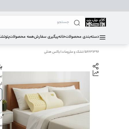
دسته‌بندی محصولات
خانه
پیگیری سفارش
همه محصولات
پتو
تشک
56631396
/
تشک و ملزومات
/
باکس هتلی
ب
بر
اب
دس
م