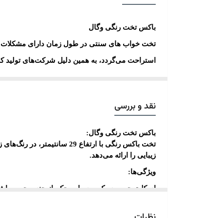
باکس تخت رنگی وگال
تخت خواب های سنتی در طول زمان دارای مشکلات عد
استراحت می‌گردد، به همین دلیل شرکت‌های تولید ک
ظاهری تخت خواب بوده و در ساخت آن از اسکلت سلو
نسل جدید باکس تخت خواب وگال با عنوان باکس رنگی
نقد و بررسی
دلیل استفاده از پارچه مخمل با تنوع بالای رنگ و 
توجه بسیاری از افراد قرار گرفته است. وزن کم ، س
باکس تخت رنگی وگال
:
تولید در تمامی سایزها و قابل استفاده برای تمامی 
تخت باکس رنگی با ارتفاع 
زیبایی را ارائه می‌دهد
.
ویژگی‌ها
:
اسکلت چوبی سبک و بسیار محکم از جنس چوب راش
پایه‌های فلزی از جنس استیل براق با آلیاژی بسیار مس
نظرات