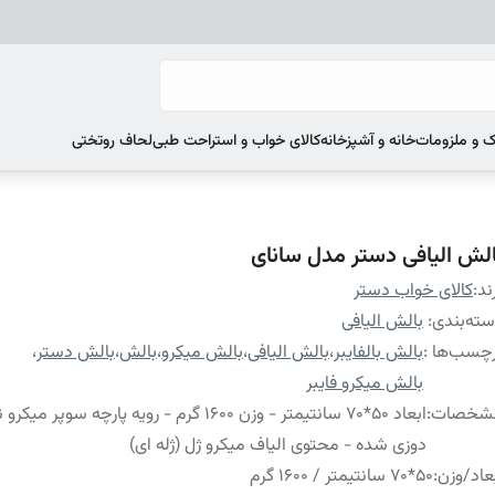
 و ملزومات
خانه و آشپزخانه
کالای خواب و استراحت طبی
لحاف روتختی
الش الیافی دستر مدل سانای
ند:
کالای خواب دستر
ته‌بندی
:
بالش الیافی
چسب‌ها :
بالش بالفایبر
،
بالش الیافی
،
بالش میکرو
،
بالش
،
بالش دستر
،
بالش میکرو فایبر
شخصات
:
ابعاد 50*70 سانتیمتر - وزن 1600 گرم - رویه پارچه سوپر م
دوزی شده - محتوی الیاف میکرو ژل (ژله ای)
عاد/وزن
:
50*70 سانتیمتر / 1600 گرم