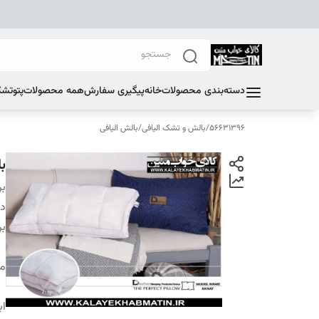
دسته‌بندی محصولات
خانه
پیگیری سفارش
همه محصولات
پتو
تشک
56631396
/
بالش و تشک الیافی
/
بالش الیافی
ب
بر
دس
بر
م
اب