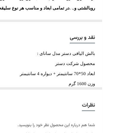
روبالشتی و
..
.
در تمامی ابعاد و مناسب هر نوع سلیقه ب
دستر با
بسته بندی منحصر بفرد، دوخت تمیز و بدون نق
آل ترین کالای خواب برای ایجاد حس خوشایند آرام
نقد و بررسی
ما باور داریم کالای خواب باید کاملا خوب باشد؛ در
بالش الیافی دستر مدل سانای :
محصول شرکت دستر
ابعاد 50*70 سانتیمتر + دیواره 4 سانتیمتر
وزن 1600 گرم
رویه پارچه سوپر میکرو نقش دوزی شده
نظرات
14 ماه گارانتی پارچه رویه
محتوی الیاف میکرو ژل (ژله ای)
قابل شستشو
شما هم درباره این محصول نظر خود را بنویسید.