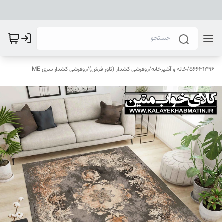
56631396
/
خانه و آشپزخانه
/
روفرشی کشدار (کاور فرش)
/
روفرشی کشدار سری ME