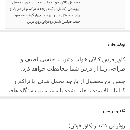
محصول کالای خواب متین - جنس پارچه مخمل
ابریشمی (شانل) بافت پارچه با تراکم و گراماژ بالا و
چاپ دیجیتال کش دوزی در چهار گوشه محصول
جهت فیکس شدن روفرشی روی فرش
سایز کالا
موجود در سایز بندی : 4 ، 6 ، 9 ، 12 متری
توضیحات
ارسال کالا
ارسال کالای خواب متین تا کمتر از 30 روز کاری
آینده
کاور فرش کالای خواب متین با جنسی لطیف و
طراحی زیبا از فرش شما محافظت خواهد کرد.
جنس این محصول از پارچه مخمل شانل
با تراکم و
گراماژ بالا بوده و چاپ شده با بروز ترین دستگاه های
چاپ تمام دیجیتال می باشد.
نقد و بررسی
چهار گوشه این محصول با کش باکیفیت دوخته‌شده
است تا زیر فرش فیکس شود و مانع سر خوردن روی
روفرشی کشدار (کاور فرش)