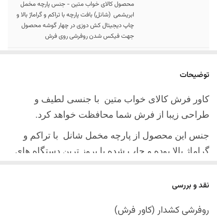
محصول کالای خواب متین - جنس پارچه مخمل
ابریشمی (شانل) بافت پارچه با تراکم و گراماژ بالا و
چاپ دیجیتال کش دوزی در چهار گوشه محصول
جهت فیکس شدن روفرشی روی فرش
سایز کالا
موجود در سایز بندی : 4 ، 6 ، 9 ، 12 متری
توضیحات
ارسال کالا
ارسال کالای خواب متین تا کمتر از 30 روز کاری
آینده
کاور فرش کالای خواب متین با جنسی لطیف و
طراحی زیبا از فرش شما محافظت خواهد کرد.
جنس این محصول از پارچه مخمل شانل
با تراکم و
گراماژ بالا بوده و چاپ شده با بروز ترین دستگاه های
چاپ تمام دیجیتال می باشد.
نقد و بررسی
چهار گوشه این محصول با کش باکیفیت دوخته‌شده
است تا زیر فرش فیکس شود و مانع سر خوردن روی
روفرشی کشدار (کاور فرش)