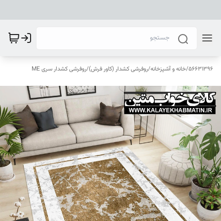
56631396
/
خانه و آشپزخانه
/
روفرشی کشدار (کاور فرش)
/
روفرشی کشدار سری ME