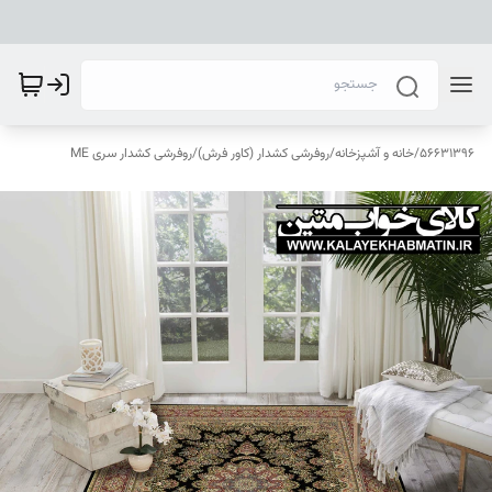
56631396
/
خانه و آشپزخانه
/
روفرشی کشدار (کاور فرش)
/
روفرشی کشدار سری ME