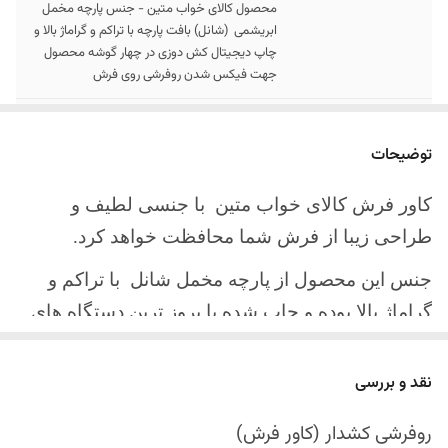
محصول کالای خواب متین - جنس پارچه مخمل
ابریشمی (شانل) بافت پارچه با تراکم و گراماژ بالا و
چاپ دیجیتال کش دوزی در چهار گوشه محصول
جهت فیکس شدن روفرشی روی فرش
سایز کالا
موجود در سایز بندی : 4 ، 6 ، 9 ، 12 متری
توضیحات
ارسال کالا
ارسال کالای خواب متین تا کمتر از 30 روز کاری
آینده
کاور فرش کالای خواب متین با جنسی لطیف و
طراحی زیبا از فرش شما محافظت خواهد کرد.
جنس این محصول از پارچه مخمل شانل
با تراکم و
گراماژ بالا بوده و چاپ شده با بروز ترین دستگاه های
چاپ تمام دیجیتال می باشد.
نقد و بررسی
چهار گوشه این محصول با کش باکیفیت دوخته‌شده
است تا زیر فرش فیکس شود و مانع سر خوردن روی
روفرشی کشدار (کاور فرش)