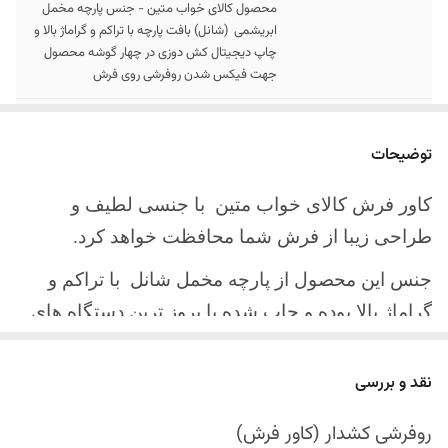
محصول کالای خواب متین - جنس پارچه مخمل
ابریشمی (شانل) بافت پارچه با تراکم و گراماژ بالا و
چاپ دیجیتال کش دوزی در چهار گوشه محصول
جهت فیکس شدن روفرشی روی فرش
سایز کالا
موجود در سایز بندی : 4 ، 6 ، 9 ، 12 متری
توضیحات
ارسال کالا
ارسال کالای خواب متین تا کمتر از 30 روز کاری
آینده
کاور فرش کالای خواب متین با جنسی لطیف و
طراحی زیبا از فرش شما محافظت خواهد کرد.
جنس این محصول از پارچه مخمل شانل
با تراکم و
گراماژ بالا بوده و چاپ شده با بروز ترین دستگاه های
چاپ تمام دیجیتال می باشد.
نقد و بررسی
چهار گوشه این محصول با کش باکیفیت دوخته‌شده
است تا زیر فرش فیکس شود و مانع سر خوردن روی
روفرشی کشدار (کاور فرش)