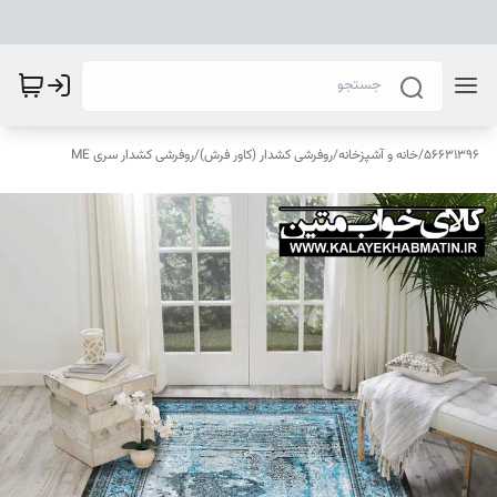
56631396
/
خانه و آشپزخانه
/
روفرشی کشدار (کاور فرش)
/
روفرشی کشدار سری ME