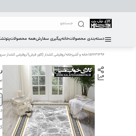
دسته‌بندی محصولات
خانه
پیگیری سفارش
همه محصولات
پتو
تشک
56631396
/
خانه و آشپزخانه
/
روفرشی کشدار (کاور فرش)
/
روفرشی کشدار سری E
رو
بر
سا
دس
م
کا