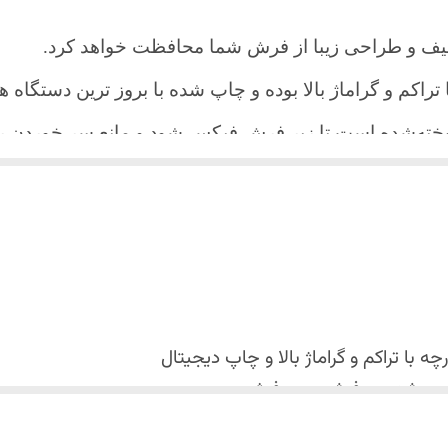
یف و طراحی زیبا از فرش شما محافظت خواهد کرد.
ا تراکم و گراماژ بالا بوده و چاپ شده با بروز ترین دستگاه
دوخته‌شده است تا زیر فرش فیکس شود و مانع سر خورد
اعث می شود هیچ چین و چروکی روی طرح زیبای روفرشی نن
 می باشد فقط به صورت جدا گانه شسته شود
با تراکم و گراماژ بالا و
چاپ دیجیتال
 استفاده نشود. (بهترین ماده شوینده رنگین شوی+ نرم کننده 
کس شدن روفرشی روی فرش