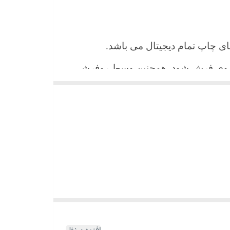
 های چاپ تمام دیجیتال می باشد.
ن روی فرش شود. همچنین وسط روفرشی
شیند و همواره جلوه زیبای خود را حفظ
میباشد)