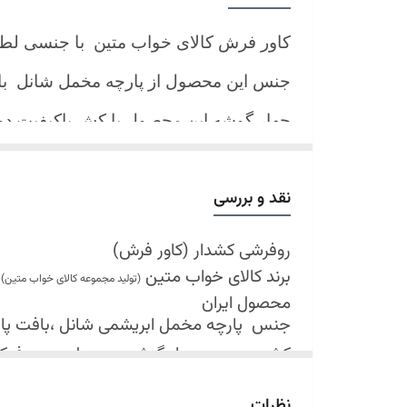
کاور فرش کالای خواب متین با جنسی لط
جنس این محصول از پارچه مخمل شانل
ب
چهار گوشه این محصول با کش باکیفیت 
نیز کش تعبیه شده که زیر فرش میرود و ب
کند.
نقد و بررسی
شرایط شستشو:
اولین شستشو ترجیحا خشک شویی شود
روفرشی کشدار (کاور فرش)
برند کالای خواب متین
شستشو در لباسشویی های خانگی بلامانع
(تولید مجموعه کالای خواب متین)
محصول ایران
حداکثر دمای شستشو 30 درجه سانتیگراد (عملیات ملایم)
جنس
پارچه مخمل ابریشمی شانل ،بافت پارچه 
از پودر های صابونی و آنزیم دار(دانه آبی)
کش دوزی در چهار گوشه محصول جهت فی
خشک کردن در خشک کن مجاز نمی باشد
قابل شستشو
نظرات
در سایه خشک شود