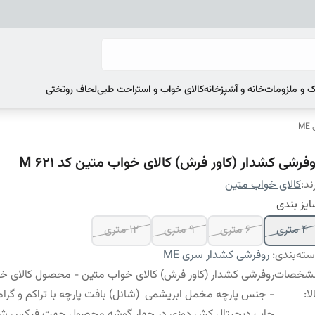
 و ملزومات
خانه و آشپزخانه
کالای خواب و استراحت طبی
لحاف روتختی
M
فرشی کشدار (کاور فرش) کالای خواب متین کد M 621
ند:
کالای خواب متین
یز بندی
4 متری
6 متری
9 متری
12 متری
ته‌بندی
:
روفرشی کشدار سری ME
شخصات
روفرشی کشدار (کاور فرش) کالای خواب متین - محصول کالای خ
لا
:
- جنس پارچه مخمل ابریشمی (شانل) بافت پارچه با تراکم و گراماژ
چاپ دیجیتال کش دوزی در چهار گوشه محصول جهت فیکس ش