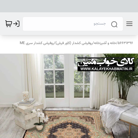
56631396
/
خانه و آشپزخانه
/
روفرشی کشدار (کاور فرش)
/
روفرشی کشدار سری ME