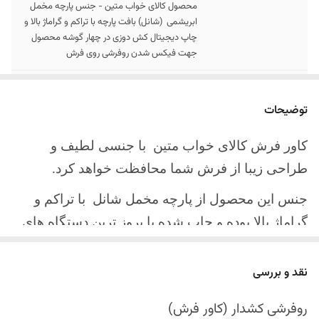
محصول کالای خواب متین - جنس پارچه مخمل
ابریشمی (شانل) بافت پارچه با تراکم و گراماژ بالا و
چاپ دیجیتال کش دوزی در چهار گوشه محصول
جهت فیکس شدن روفرشی روی فرش
سایز کالا
موجود در سایز بندی : 4 ، 6 ، 9 ، 12 متری
توضیحات
ارسال کالا
ارسال کالای خواب متین تا کمتر از 30 روز کاری
آینده
کاور فرش کالای خواب متین با جنسی لطیف و
طراحی زیبا از فرش شما محافظت خواهد کرد.
جنس این محصول از پارچه مخمل شانل
با تراکم و
گراماژ بالا بوده و چاپ شده با بروز ترین دستگاه های
چاپ تمام دیجیتال می باشد.
نقد و بررسی
چهار گوشه این محصول با کش باکیفیت دوخته‌شده
است تا زیر فرش فیکس شود و مانع سر خوردن روی
روفرشی کشدار (کاور فرش)