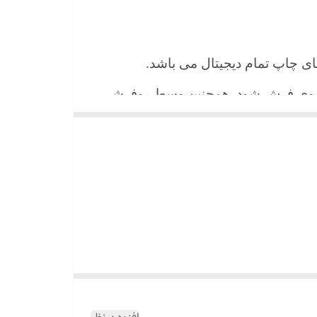
 های چاپ تمام دیجیتال می باشد.
ن روی فرش شود. همچنین وسط روفرشی
شیند و همواره جلوه زیبای خود را حفظ
میباشد)