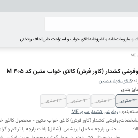
 و ملزومات
خانه و آشپزخانه
کالای خواب و استراحت طبی
لحاف روتختی
M
فرشی کشدار (کاور فرش) کالای خواب متین کد M 405
ند:
کالای خواب متین
یز بندی
4 متری
6 متری
9 متری
12 متری
ته‌بندی
:
روفرشی کشدار سری ME
شخصات
روفرشی کشدار (کاور فرش) کالای خواب متین - محصول کالای خ
لا
:
- جنس پارچه مخمل ابریشمی (شانل) بافت پارچه با تراکم و گراماژ
چاپ دیجیتال کش دوزی در چهار گوشه محصول جهت فیکس ش