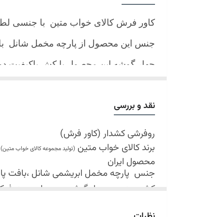
کاور فرش کالای خواب متین با جنسی لط
جنس این محصول از پارچه مخمل شانل
ب
چهار گوشه این محصول با کش باکیفیت 
نیز کش تعبیه شده که زیر فرش میرود و ب
کند.
نقد و بررسی
شرایط شستشو:
اولین شستشو ترجیحا خشک شویی شود
روفرشی کشدار (کاور فرش)
برند کالای خواب متین
شستشو در لباسشویی های خانگی بلامانع
(تولید مجموعه کالای خواب متین)
محصول ایران
حداکثر دمای شستشو 30 درجه سانتیگراد (عملیات ملایم)
جنس
پارچه مخمل ابریشمی شانل ،بافت پارچه 
از پودر های صابونی و آنزیم دار(دانه آبی)
کش دوزی در چهار گوشه محصول جهت فی
خشک کردن در خشک کن مجاز نمی باشد
قابل شستشو
نظرات
در سایه خشک شود