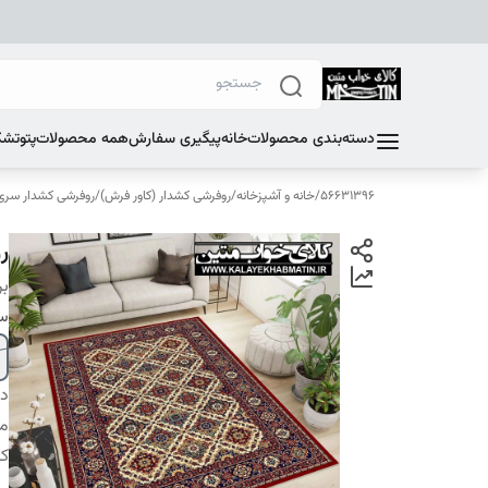
دسته‌بندی محصولات
خانه
پیگیری سفارش
همه محصولات
پتو
تشک
56631396
/
خانه و آشپزخانه
/
روفرشی کشدار (کاور فرش)
/
روفرشی کشدار سری E
رو
بر
سا
دس
م
کا