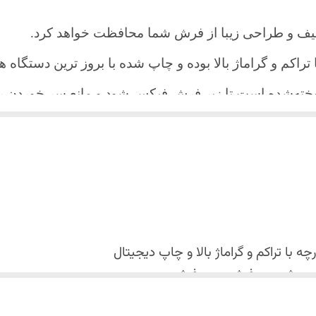
یف و طراحی زیبا از فرش شما محافظت خواهد کرد.
ا تراکم و گراماژ بالا بوده و چاپ شده با بروز ترین دستگاه
دوخته‌شده است تا زیر فرش فیکس شود و مانع سر خورد
اعث می شود هیچ چین و چروکی روی طرح زیبای روفرشی نن
 می باشد فقط به صورت جدا گانه شسته شود
با تراکم و گراماژ بالا و
چاپ دیجیتال
 استفاده نشود. (بهترین ماده شوینده رنگین شوی+ نرم کننده 
کس شدن روفرشی روی فرش