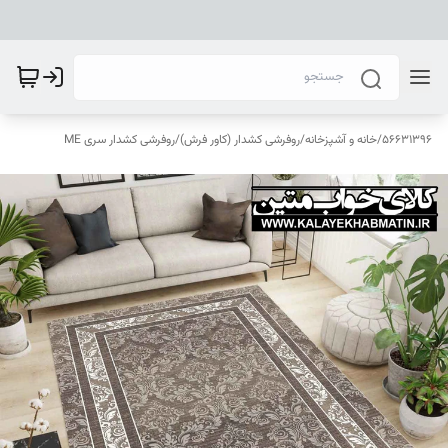
56631396
/
خانه و آشپزخانه
/
روفرشی کشدار (کاور فرش)
/
روفرشی کشدار سری ME