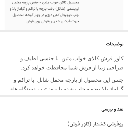
محصول کالای خواب متین - جنس پارچه مخمل
ابریشمی (شانل) بافت پارچه با تراکم و گراماژ بالا و
چاپ دیجیتال کش دوزی در چهار گوشه محصول
جهت فیکس شدن روفرشی روی فرش
سایز کالا
موجود در سایز بندی : 4 ، 6 ، 9 ، 12 متری
توضیحات
ارسال کالا
ارسال کالای خواب متین تا کمتر از 30 روز کاری
آینده
کاور فرش کالای خواب متین با جنسی لطیف و
طراحی زیبا از فرش شما محافظت خواهد کرد.
جنس این محصول از پارچه مخمل شانل
با تراکم و
گراماژ بالا بوده و چاپ شده با بروز ترین دستگاه های
چاپ تمام دیجیتال می باشد.
نقد و بررسی
چهار گوشه این محصول با کش باکیفیت دوخته‌شده
است تا زیر فرش فیکس شود و مانع سر خوردن روی
روفرشی کشدار (کاور فرش)