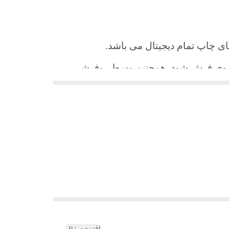
 های چاپ تمام دیجیتال می باشد.
ن روی فرش شود. همچنین وسط روفرشی
شیند و همواره جلوه زیبای خود را حفظ
میباشد)