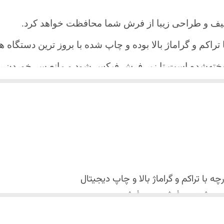
یف و طراحی زیبا از فرش شما محافظت خواهد کرد.
ا تراکم و گراماژ بالا بوده و چاپ شده با بروز ترین دستگاه
دوخته‌شده است تا زیر فرش فیکس شود و مانع سر خورد
اعث می شود هیچ چین و چروکی روی طرح زیبای روفرشی نن
 می باشد فقط به صورت جدا گانه شسته شود
با تراکم و گراماژ بالا و
چاپ دیجیتال
 استفاده نشود. (بهترین ماده شوینده رنگین شوی+ نرم کننده 
کس شدن روفرشی روی فرش