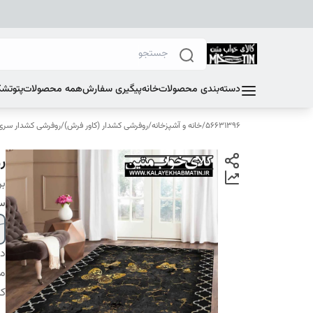
دسته‌بندی محصولات
خانه
پیگیری سفارش
همه محصولات
پتو
تشک
56631396
/
خانه و آشپزخانه
/
روفرشی کشدار (کاور فرش)
/
روفرشی کشدار سری E
رو
بر
سا
دس
م
کا