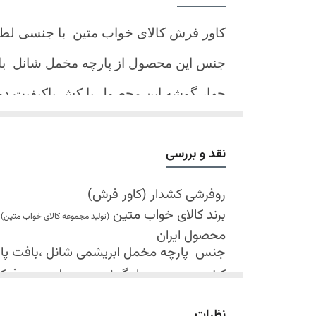
کاور فرش کالای خواب متین با جنسی لط
جنس این محصول از پارچه مخمل شانل
ب
چهار گوشه این محصول با کش باکیفیت 
نیز کش تعبیه شده که زیر فرش میرود و ب
کند.
نقد و بررسی
شرایط شستشو:
اولین شستشو ترجیحا خشک شویی شود
روفرشی کشدار (کاور فرش)
برند کالای خواب متین
شستشو در لباسشویی های خانگی بلامانع
(تولید مجموعه کالای خواب متین)
محصول ایران
حداکثر دمای شستشو 30 درجه سانتیگراد (عملیات ملایم)
جنس
پارچه مخمل ابریشمی شانل ،بافت پارچه 
از پودر های صابونی و آنزیم دار(دانه آبی)
کش دوزی در چهار گوشه محصول جهت فی
خشک کردن در خشک کن مجاز نمی باشد
قابل شستشو
نظرات
در سایه خشک شود