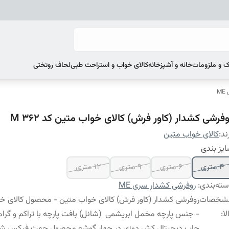
 و ملزومات
خانه و آشپزخانه
کالای خواب و استراحت طبی
لحاف روتختی
M
فرشی کشدار (کاور فرش) کالای خواب متین کد M 362
ند:
کالای خواب متین
یز بندی
4 متری
6 متری
9 متری
12 متری
ته‌بندی
:
روفرشی کشدار سری ME
شخصات
روفرشی کشدار (کاور فرش) کالای خواب متین - محصول کالای خ
لا
:
- جنس پارچه مخمل ابریشمی (شانل) بافت پارچه با تراکم و گراماژ
چاپ دیجیتال کش دوزی در چهار گوشه محصول جهت فیکس ش