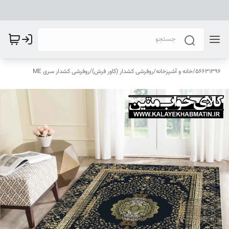
56631396
/
خانه و آشپزخانه
/
روفرشی کشدار (کاور فرش)
/
روفرشی کشدار سری ME