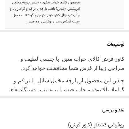
محصول کالای خواب متین - جنس پارچه مخمل
ابریشمی (شانل) بافت پارچه با تراکم و گراماژ بالا و
چاپ دیجیتال کش دوزی در چهار گوشه محصول
جهت فیکس شدن روفرشی روی فرش
سایز کالا
موجود در سایز بندی : 4 ، 6 ، 9 ، 12 متری
توضیحات
ارسال کالا
ارسال کالای خواب متین تا کمتر از 30 روز کاری
آینده
کاور فرش کالای خواب متین با جنسی لطیف و
طراحی زیبا از فرش شما محافظت خواهد کرد.
جنس این محصول از پارچه مخمل شانل
با تراکم و
گراماژ بالا بوده و چاپ شده با بروز ترین دستگاه های
چاپ تمام دیجیتال می باشد.
نقد و بررسی
چهار گوشه این محصول با کش باکیفیت دوخته‌شده
است تا زیر فرش فیکس شود و مانع سر خوردن روی
روفرشی کشدار (کاور فرش)