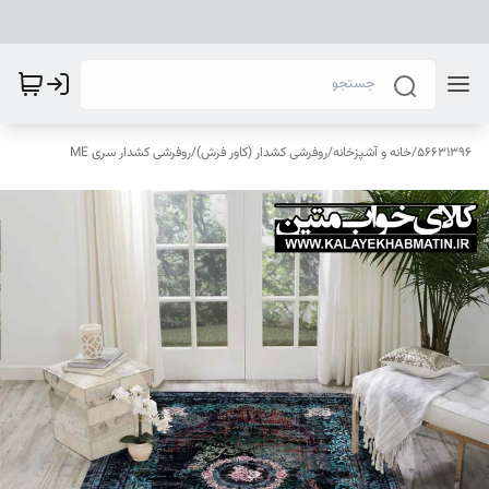
56631396
/
خانه و آشپزخانه
/
روفرشی کشدار (کاور فرش)
/
روفرشی کشدار سری ME