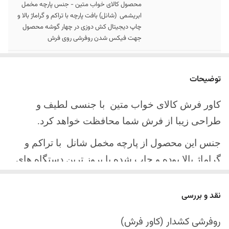
محصول کالای خواب متین - جنس پارچه مخمل
ابریشمی (شانل) بافت پارچه با تراکم و گراماژ بالا و
چاپ دیجیتال کش دوزی در چهار گوشه محصول
جهت فیکس شدن روفرشی روی فرش
سایز کالا
موجود در سایز بندی : 4 ، 6 ، 9 ، 12 متری
توضیحات
ارسال کالا
ارسال کالای خواب متین تا کمتر از 30 روز کاری
آینده
کاور فرش کالای خواب متین با جنسی لطیف و
طراحی زیبا از فرش شما محافظت خواهد کرد.
جنس این محصول از پارچه مخمل شانل
با تراکم و
گراماژ بالا بوده و چاپ شده با بروز ترین دستگاه های
چاپ تمام دیجیتال می باشد.
نقد و بررسی
چهار گوشه این محصول با کش باکیفیت دوخته‌شده
است تا زیر فرش فیکس شود و مانع سر خوردن روی
روفرشی کشدار (کاور فرش)