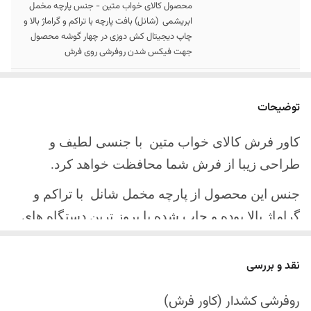
محصول کالای خواب متین - جنس پارچه مخمل
ابریشمی (شانل) بافت پارچه با تراکم و گراماژ بالا و
چاپ دیجیتال کش دوزی در چهار گوشه محصول
جهت فیکس شدن روفرشی روی فرش
سایز کالا
موجود در سایز بندی : 4 ، 6 ، 9 ، 12 متری
توضیحات
ارسال کالا
ارسال کالای خواب متین تا کمتر از 30 روز کاری
آینده
کاور فرش کالای خواب متین با جنسی لطیف و
طراحی زیبا از فرش شما محافظت خواهد کرد.
جنس این محصول از پارچه مخمل شانل
با تراکم و
گراماژ بالا بوده و چاپ شده با بروز ترین دستگاه های
چاپ تمام دیجیتال می باشد.
نقد و بررسی
چهار گوشه این محصول با کش باکیفیت دوخته‌شده
است تا زیر فرش فیکس شود و مانع سر خوردن روی
روفرشی کشدار (کاور فرش)