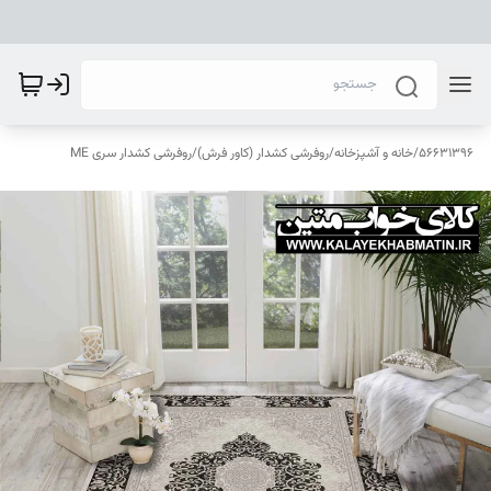
56631396
/
خانه و آشپزخانه
/
روفرشی کشدار (کاور فرش)
/
روفرشی کشدار سری ME