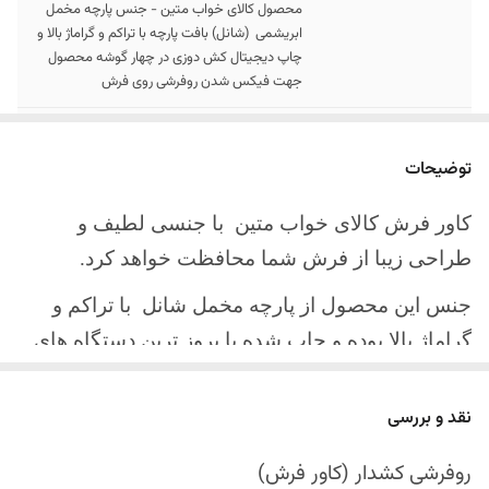
محصول کالای خواب متین - جنس پارچه مخمل
ابریشمی (شانل) بافت پارچه با تراکم و گراماژ بالا و
چاپ دیجیتال کش دوزی در چهار گوشه محصول
جهت فیکس شدن روفرشی روی فرش
سایز کالا
موجود در سایز بندی : 4 ، 6 ، 9 ، 12 متری
توضیحات
ارسال کالا
ارسال کالای خواب متین تا کمتر از 30 روز کاری
آینده
کاور فرش کالای خواب متین با جنسی لطیف و
طراحی زیبا از فرش شما محافظت خواهد کرد.
جنس این محصول از پارچه مخمل شانل
با تراکم و
گراماژ بالا بوده و چاپ شده با بروز ترین دستگاه های
چاپ تمام دیجیتال می باشد.
نقد و بررسی
چهار گوشه این محصول با کش باکیفیت دوخته‌شده
است تا زیر فرش فیکس شود و مانع سر خوردن روی
روفرشی کشدار (کاور فرش)