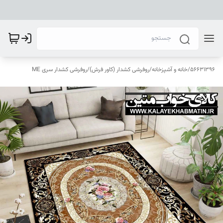
56631396
/
خانه و آشپزخانه
/
روفرشی کشدار (کاور فرش)
/
روفرشی کشدار سری ME