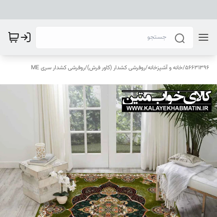
56631396
/
خانه و آشپزخانه
/
روفرشی کشدار (کاور فرش)
/
روفرشی کشدار سری ME