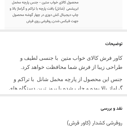
محصول کالای خواب متین - جنس پارچه مخمل
ابریشمی (شانل) بافت پارچه با تراکم و گراماژ بالا و
چاپ دیجیتال کش دوزی در چهار گوشه محصول
جهت فیکس شدن روفرشی روی فرش
سایز کالا
موجود در سایز بندی : 4 ، 6 ، 9 ، 12 متری
توضیحات
ارسال کالا
ارسال کالای خواب متین تا کمتر از 30 روز کاری
آینده
کاور فرش کالای خواب متین با جنسی لطیف و
طراحی زیبا از فرش شما محافظت خواهد کرد.
جنس این محصول از پارچه مخمل شانل
با تراکم و
گراماژ بالا بوده و چاپ شده با بروز ترین دستگاه های
چاپ تمام دیجیتال می باشد.
نقد و بررسی
چهار گوشه این محصول با کش باکیفیت دوخته‌شده
است تا زیر فرش فیکس شود و مانع سر خوردن روی
روفرشی کشدار (کاور فرش)